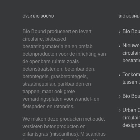
OVER BIO BOUND
BIO BOUND
Bio Bound produceert en levert
Bio Bou
circulaire, biobased
Nieuwe 
bestratingsmaterialen en prefab
circula
betonproducten voor de inrichting van
bestrat
de openbare ruimte zoals
betonstraatstenen, betonbanden,
Toekoms
betontegels, grasbetontegels,
tussen U
straatmeubilair, parkbanden en
trappen, maar ook grote
Bio Boun
verhardingsplaten voor wandel- en
fietspaden en rotondes.
Urban G
circula
We maken deze producten met oude,
designb
versleten betonproducten en
olifantsgras (miscanthus). Miscanthus