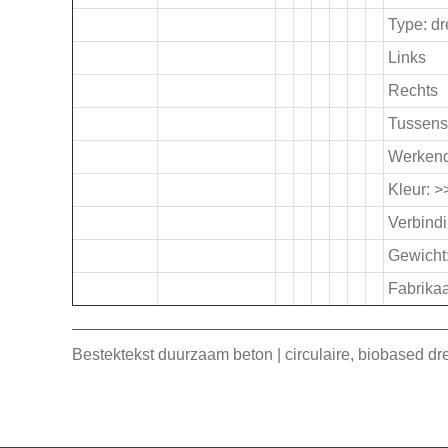
Type: d
Links
Rechts
Tussens
Werkend
Kleur: 
Verbindi
Gewicht:
Fabrikaa
Bestektekst duurzaam beton | circulaire, biobased d