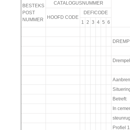
CATALOGUSNUMMER
BESTEKS
POST
DEFICODE
HOOFD CODE
NUMMER
1
2
3
4
5
6
.
DREMP
.
Drempel
.
Aanbren
Situerin
Betreft:
In ceme
steunru
Profiel