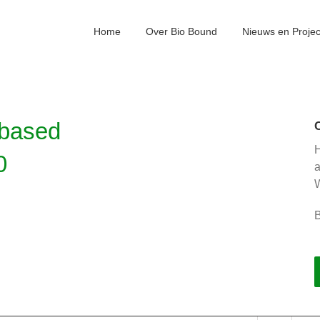
Home
Over Bio Bound
Nieuws en Proje
obased
H
0
W
B