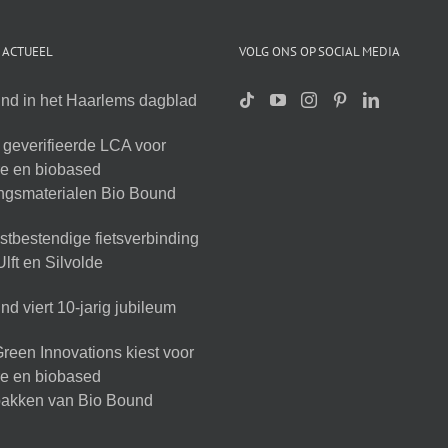
 ACTUEEL
VOLG ONS OP SOCIAL MEDIA
nd in het Haarlems dagblad
geverifieerde LCA voor
ire en biobased
ingsmaterialen Bio Bound
tbestendige fietsverbinding
lft en Silvolde
d viert 10-jarig jubileum
reen Innovations kiest voor
ire en biobased
akken van Bio Bound