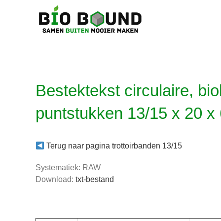
Ga
naar
inhoud
Bestektekst circulaire, bi
puntstukken 13/15 x 20 x
Terug naar pagina trottoirbanden 13/15
Systematiek: RAW
Download:
txt-bestand