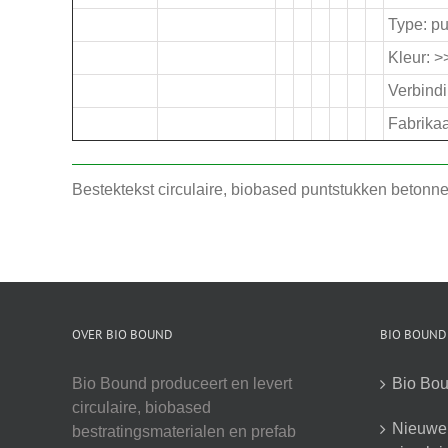
Type: pu
Kleur: 
Verbindi
Fabrikaa
Bestektekst circulaire, biobased puntstukken betonne
OVER BIO BOUND
BIO BOUND
Bio Bound produceert en levert
Bio Bou
circulaire, biobased
Nieuwe 
bestratingsmaterialen en prefab