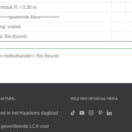
ntstuk R = 0,30 m
>>>>>gewenste kleur<<<<<<<
ng: visbek
t: Bio Bound
n trottoirbanden | Bio Bound
 ACTUEEL
VOLG ONS OP SOCIAL MEDIA
nd in het Haarlems dagblad
geverifieerde LCA voor