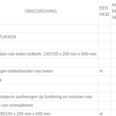
H
EEN
OMSCHRIJVING
R
HEID
V
TUKKEN
ken van beton trottoirb. 130/150 x 200 mm x 600 mm.
gen trottoirbanden van beton
m
g:
ntspecie aanbrengen op fundering en voorzien van
g van schraalbeton
 130/150 x 200 mm x 600 mm
st