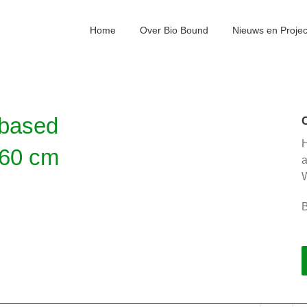
Home
Over Bio Bound
Nieuws en Proje
obased
H
 60 cm
W
B