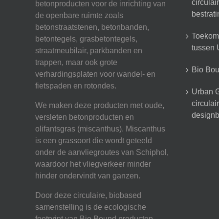
circula
betonproducten voor de inrichting van
bestrat
de openbare ruimte zoals
betonstraatstenen, betonbanden,
Toekoms
betontegels, grasbetontegels,
tussen U
straatmeubilair, parkbanden en
trappen, maar ook grote
Bio Boun
verhardingsplaten voor wandel- en
fietspaden en rotondes.
Urban G
circula
We maken deze producten met oude,
designb
versleten betonproducten en
olifantsgras (miscanthus). Miscanthus
is een grassoort die wordt geteeld
onder de aanvliegroutes van Schiphol,
waardoor het vliegverkeer minder
hinder ondervindt van ganzen.
Door deze circulaire, biobased
samenstelling is de ecologische
footprint van Bio Bound producten