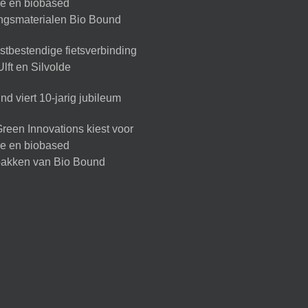
ire en biobased
ingsmaterialen Bio Bound
tbestendige fietsverbinding
lft en Silvolde
d viert 10-jarig jubileum
reen Innovations kiest voor
ire en biobased
akken van Bio Bound