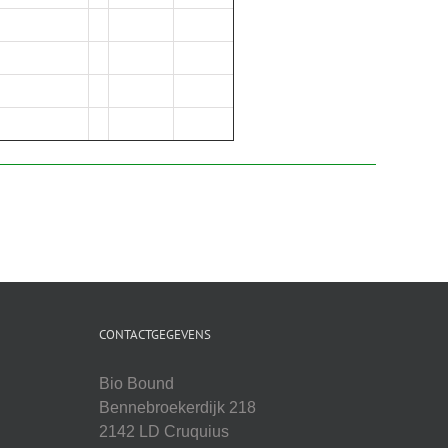
CONTACTGEGEVENS
Bio Bound
Bennebroekerdijk 218
2142 LD Cruquius