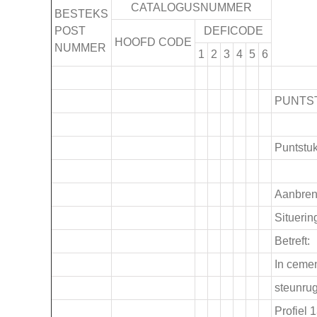
CATALOGUSNUMMER
BESTEKS
POST
DEFICODE
HOOFD CODE
NUMMER
1
2
3
4
5
6
.
PUNTS
.
Puntstuk
.
Aanbren
Situerin
Betreft:
In ceme
steunru
Profiel