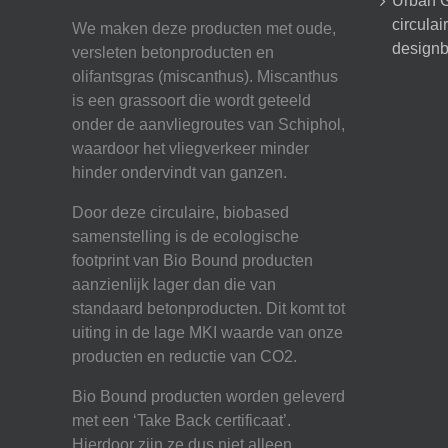
Urban G
circula
We maken deze producten met oude,
designb
versleten betonproducten en
olifantsgras (miscanthus). Miscanthus
is een grassoort die wordt geteeld
onder de aanvliegroutes van Schiphol,
waardoor het vliegverkeer minder
hinder ondervindt van ganzen.
Door deze circulaire, biobased
samenstelling is de ecologische
footprint van Bio Bound producten
aanzienlijk lager dan die van
standaard betonproducten. Dit komt tot
uiting in de lage MKI waarde van onze
producten en reductie van CO2.
Bio Bound producten worden geleverd
met een ‘Take Back certificaat’.
Hierdoor zijn ze dus niet alleen