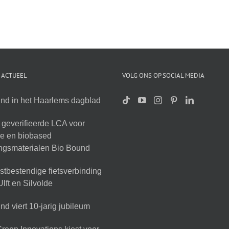
 ACTUEEL
VOLG ONS OP SOCIAL MEDIA
nd in het Haarlems dagblad
geverifieerde LCA voor
ire en biobased
ingsmaterialen Bio Bound
tbestendige fietsverbinding
lft en Silvolde
d viert 10-jarig jubileum