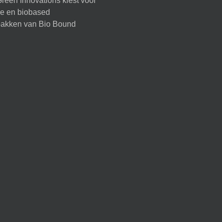
reen Innovations kiest voor
ire en biobased
akken van Bio Bound