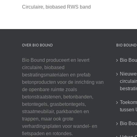
Circulaire, biobased RWS band
OVER BIO BOUND
BIO BOUND
Bio Bound produceert en levert
Bio Bou
circulaire, biobased
Nieuwe 
bestratingsmaterialen en prefab
circula
betonproducten voor de inrichting van
bestrat
de openbare ruimte zoals
betonstraatstenen, betonbanden,
Toekoms
betontegels, grasbetontegels,
tussen U
straatmeubilair, parkbanden en
trappen, maar ook grote
Bio Boun
verhardingsplaten voor wandel- en
fietspaden en rotondes.