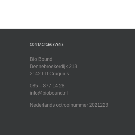
CONTACTGEGEVENS
Bio Bound
Bennebroekerdijk 218
2142 LD Cruquius
085 – 877 14 28
info@biobound.nl
Nederlands octrooinummer 2021223