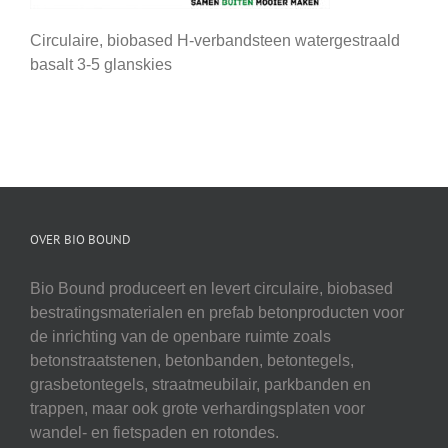
Circulaire, biobased H-verbandsteen watergestraald
basalt 3-5 glanskies
OVER BIO BOUND
Bio Bound produceert en levert circulaire, biobased
bestratingsmaterialen en prefab betonproducten voor
de inrichting van de openbare ruimte zoals
betonstraatstenen, betonbanden, betontegels,
grasbetontegels, straatmeubilair, parkbanden en
trappen, maar ook grote verhardingsplaten voor
wandel- en fietspaden en rotondes.