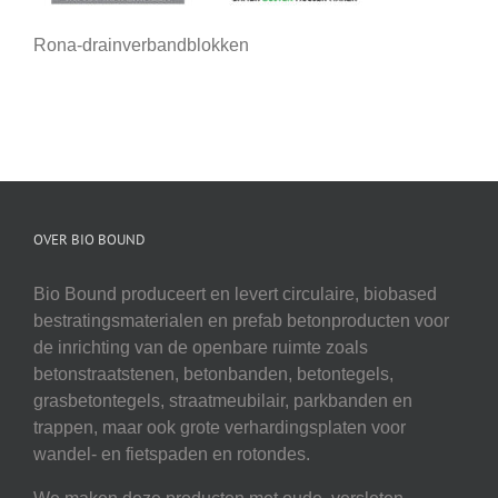
Rona-drainverbandblokken
OVER BIO BOUND
Bio Bound produceert en levert circulaire, biobased
bestratingsmaterialen en prefab betonproducten voor
de inrichting van de openbare ruimte zoals
betonstraatstenen, betonbanden, betontegels,
grasbetontegels, straatmeubilair, parkbanden en
trappen, maar ook grote verhardingsplaten voor
wandel- en fietspaden en rotondes.