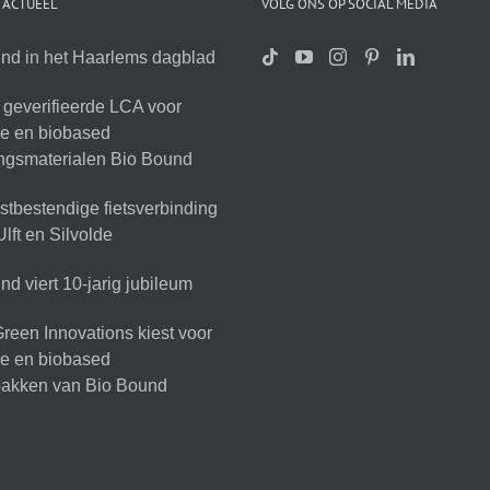
 ACTUEEL
VOLG ONS OP SOCIAL MEDIA
nd in het Haarlems dagblad
geverifieerde LCA voor
ire en biobased
ingsmaterialen Bio Bound
tbestendige fietsverbinding
lft en Silvolde
d viert 10-jarig jubileum
reen Innovations kiest voor
ire en biobased
akken van Bio Bound