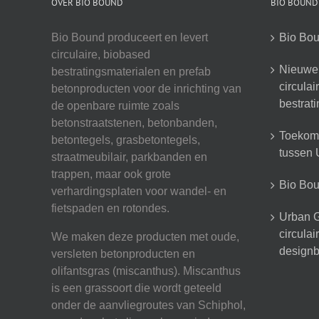
OVER BIO BOUND
BIO BOUND
Bio Bound produceert en levert
Bio Bou
circulaire, biobased
Nieuwe 
bestratingsmaterialen en prefab
circula
betonproducten voor de inrichting van
bestrat
de openbare ruimte zoals
betonstraatstenen, betonbanden,
Toekoms
betontegels, grasbetontegels,
tussen U
straatmeubilair, parkbanden en
trappen, maar ook grote
Bio Boun
verhardingsplaten voor wandel- en
fietspaden en rotondes.
Urban G
circula
We maken deze producten met oude,
designb
versleten betonproducten en
olifantsgras (miscanthus). Miscanthus
is een grassoort die wordt geteeld
onder de aanvliegroutes van Schiphol,