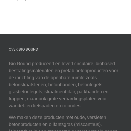
OVER BIO BOUND
Bio Bound produceert en levert circulaire, biobased
bestratingsmaterialen en prefab betonproducten voor
de inrichting van de openbare ruimte zoals
betonstraatstenen, betonbanden, betontegels,
grasbetontegels, straatmeubilair, parkbanden en
trappen, maar ook grote verhardingsplaten voor
wandel- en fietspaden en rotondes.
We maken deze producten met oude, versleten
betonproducten en olifantsgras (miscanthus).