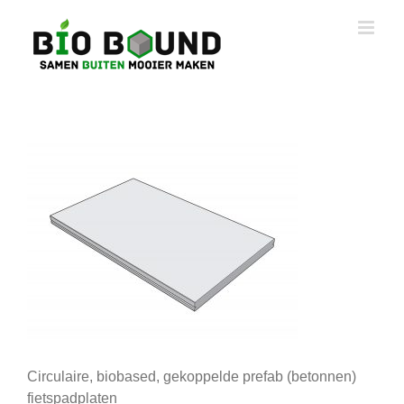
Ga
naar
inhoud
Circulaire, biobased, gekoppelde prefab (betonnen)
fietspadplaten