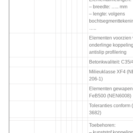
– breedte: ….. mm
– lengte: volgens
bochtsegmenttekeni
…..
Elementen voorzien
onderlinge koppelin
antislip profilering
Betonkwaliteit: C35/
Milieuklasse XF4 (
206-1)
Elementen gewapen
FeB500 (NEN6008)
Toleranties conform
3682)
Toebehoren:
– kunststof koppeling