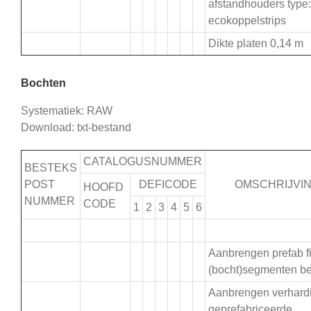
afstandhouders type:
ecokoppelstrips
Dikte platen 0,14 m
Bochten
Systematiek: RAW
Download: txt-bestand
CATALOGUSNUMMER
BESTEKS
POST
DEFICODE
OMSCHRIJVI
HOOFD
NUMMER
CODE
1
2
3
4
5
6
.
Aanbrengen prefab f
(bocht)segmenten be
Aanbrengen verhard
.
geprefabriceerde