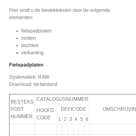
Hier vindt u de bestekteksten voor de volgende
elementen:
fietspadplaten
inritten
bochten
verkanting
Fietspadplaten
Systematiek: RAW
Download: txt-bestand
CATALOGUSNUMMER
BESTEKS
POST
DEFICODE
OMSCHRIJVI
HOOFD
NUMMER
CODE
1
2
3
4
5
6
.