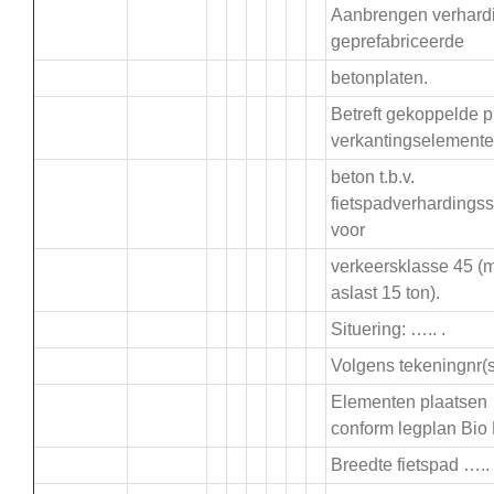
Aanbrengen verhard
.
geprefabriceerde
betonplaten.
Betreft gekoppelde p
.
verkantingselement
beton t.b.v.
fietspadverhardings
voor
verkeersklasse 45 (
aslast 15 ton).
Situering: ….. .
Volgens tekeningnr(s)
Elementen plaatsen
conform legplan Bio
Breedte fietspad ….