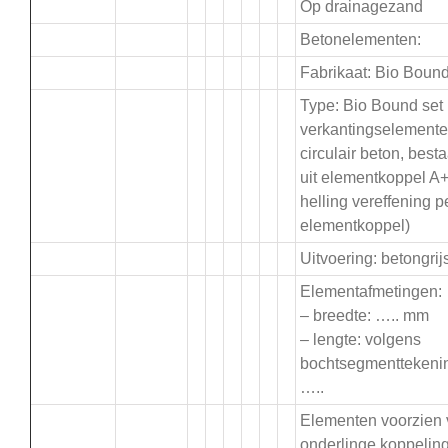
Op drainagezand
Betonelementen:
Fabrikaat: Bio Boun
Type: Bio Bound set
verkantingselement
circulair beton, best
uit elementkoppel A
helling vereffening p
elementkoppel)
Uitvoering: betongrij
Elementafmetingen:
– breedte: ….. mm
– lengte: volgens
bochtsegmenttekeni
…..
Elementen voorzien
onderlinge koppelin