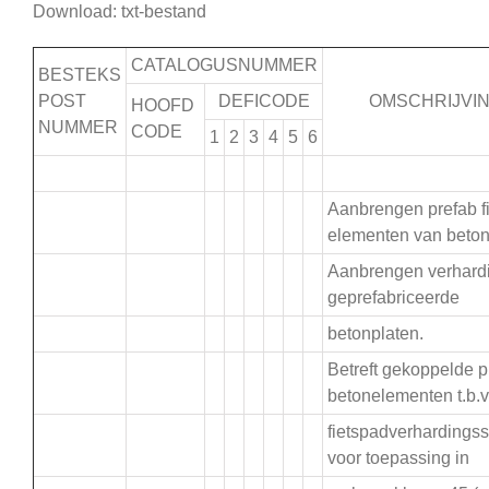
Download: txt-bestand
CATALOGUSNUMMER
BESTEKS
POST
DEFICODE
OMSCHRIJVI
HOOFD
NUMMER
CODE
1
2
3
4
5
6
.
Aanbrengen prefab f
elementen van beton
Aanbrengen verhard
.
geprefabriceerde
betonplaten.
Betreft gekoppelde p
.
betonelementen t.b.v
fietspadverhardings
voor toepassing in