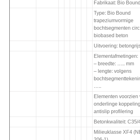
Fabrikaat: Bio Boun
Type: Bio Bound
trapeziumvormige
bochtsegmenten circu
biobased beton
Uitvoering: betongrij
Elementafmetingen:
– breedte: ….. mm
– lengte: volgens
bochtsegmenttekeni
…..
Elementen voorzien
onderlinge koppelin
antislip profilering
Betonkwaliteit: C35/
Milieuklasse XF4 (
206-1)