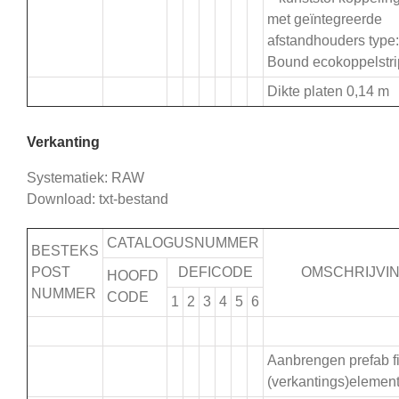
met geïntegreerde
afstandhouders type:
Bound ecokoppelstri
Dikte platen 0,14 m
Verkanting
Systematiek: RAW
Download: txt-bestand
CATALOGUSNUMMER
BESTEKS
POST
DEFICODE
OMSCHRIJVI
HOOFD
NUMMER
CODE
1
2
3
4
5
6
.
Aanbrengen prefab f
(verkantings)elemen