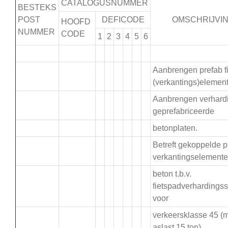
CATALOGUSNUMMER
BESTEKS
POST
DEFICODE
OMSCHRIJVI
HOOFD
NUMMER
CODE
1
2
3
4
5
6
.
Aanbrengen prefab f
(verkantings)elemen
Aanbrengen verhard
.
geprefabriceerde
betonplaten.
Betreft gekoppelde p
.
verkantingselement
beton t.b.v.
fietspadverhardings
voor
verkeersklasse 45 (
aslast 15 ton).