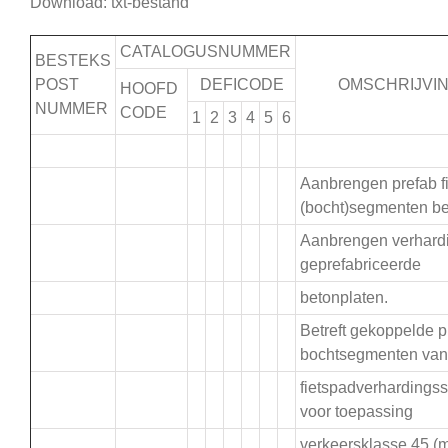
Download: txt-bestand
CATALOGUSNUMMER
BESTEKS
POST
DEFICODE
OMSCHRIJVI
HOOFD
NUMMER
CODE
1
2
3
4
5
6
.
Aanbrengen prefab f
(bocht)segmenten be
Aanbrengen verhard
.
geprefabriceerde
betonplaten.
Betreft gekoppelde p
.
bochtsegmenten van
fietspadverhardings
voor toepassing
verkeersklasse 45 (