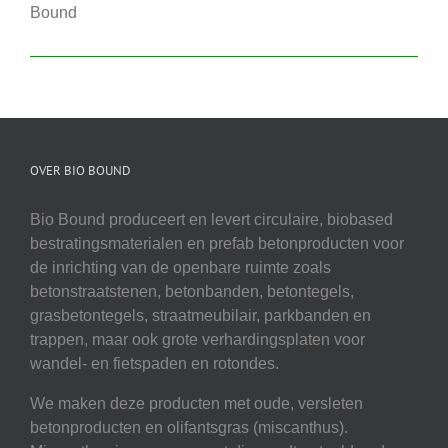
Bound
OVER BIO BOUND
Bio Bound produceert en levert circulaire, biobased
bestratingsmaterialen en prefab betonproducten voor
de inrichting van de openbare ruimte zoals
betonstraatstenen, betonbanden, betontegels,
grasbetontegels, straatmeubilair, parkbanden en
trappen, maar ook grote verhardingsplaten voor
wandel- en fietspaden en rotondes.
We maken deze producten met oude, versleten
betonproducten en olifantsgras (miscanthus).