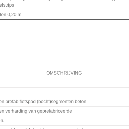
lstrips
aten 0,20 m
OMSCHRIJVING
n prefab fietspad (bocht)segmenten beton.
n verharding van geprefabriceerde
en.