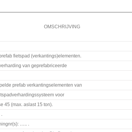
OMSCHRIJVING
refab fietspad (verkantings)elementen.
erharding van geprefabriceerde
ppelde prefab verkantingselementen van
fietspadverhardingssysteem voor
e 45 (max. aslast 15 ton).
 .
ingnr(s): ….. .