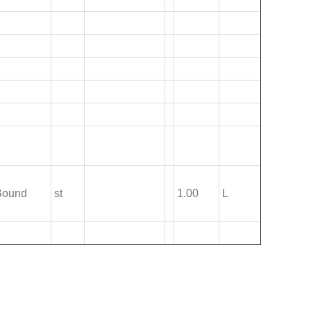
 Bound
st
1.00
L