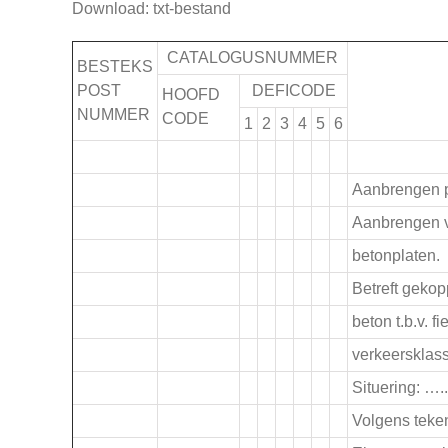
Download: txt-bestand
CATALOGUSNUMMER
BESTEKS
POST
DEFICODE
HOOFD
NUMMER
CODE
1
2
3
4
5
6
.
Aanbrengen p
.
Aanbrengen v
betonplaten.
.
Betreft geko
beton t.b.v. 
verkeersklass
Situering: …..
Volgens teken