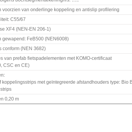
voorzien van onderlinge koppeling en antislip profilering
teit: C55/67
sse XF4 (NEN-EN 206-1)
n gewapend: FeB500 (NEN6008)
es conform (NEN 3682)
es van prefab fietspadelementen met KOMO-certificaat
0, CSC en CE)
n:
f koppelingsstrips met geïntegreerde afstandhouders type: Bio
strips
en 0,20 m