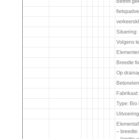
.
Betreft g
fietspadv
verkeerskl
Situering: 
Volgens te
Elementen
Breedte f
Op drain
Betonelem
Fabrikaat
Type: Bio
Uitvoering
Elementaf
– breedte
– lengte: