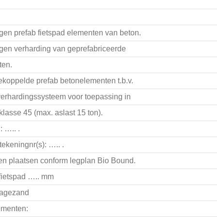
en prefab fietspad elementen van beton.
en verharding van geprefabriceerde
ten.
gekoppelde prefab betonelementen t.b.v.
verhardingssysteem voor toepassing in
klasse 45 (max. aslast 15 ton).
: ….. .
ekeningnr(s): ….. .
n plaatsen conform legplan Bio Bound.
fietspad ….. mm
nagezand
ementen: