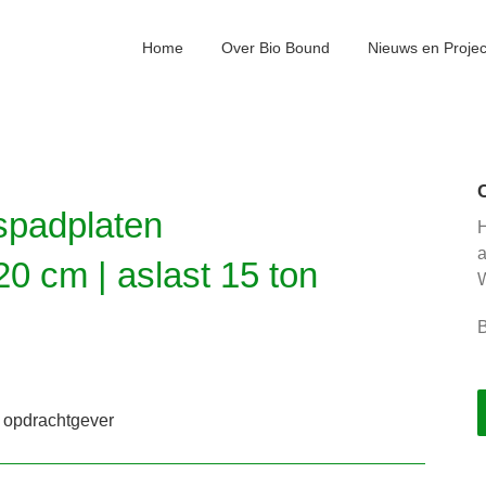
Home
Over Bio Bound
Nieuws en Proje
spadplaten
H
k 20 cm | aslast 15 ton
W
B
r opdrachtgever