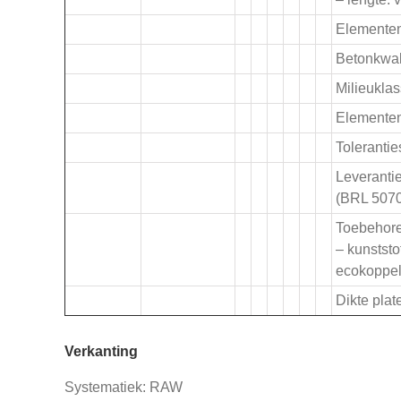
Elementen 
Betonkwali
Milieukla
Elemente
Toleranti
Leveranti
(BRL 507
Toebehore
– kunststo
ecokoppel
Dikte plat
Verkanting
Systematiek: RAW