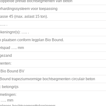
ekoppelde prefab bochtsegmenten van beton
erhardingssysteem voor toepassing
asse 45 (max. aslast 15 ton).
….. .
keningnr(s): ….. .
 plaatsen conform legplan Bio Bound.
ietspad ….. mm
agezand
enten:
: Bio Bound BV
 Bound trapeziumvormige bochtsegmenten circulair beton
: betongrijs
metingen:
: ….. mm
 volgens bochtsegmenttekeningnrs. …..