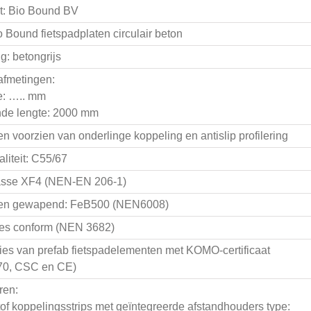
t: Bio Bound BV
o Bound fietspadplaten circulair beton
g: betongrijs
afmetingen:
e: ….. mm
nde lengte: 2000 mm
n voorzien van onderlinge koppeling en antislip profilering
liteit: C55/67
lasse XF4 (NEN-EN 206-1)
en gewapend: FeB500 (NEN6008)
ies conform (NEN 3682)
ies van prefab fietspadelementen met KOMO-certificaat
70, CSC en CE)
ren:
tof koppelingsstrips met geïntegreerde afstandhouders type: