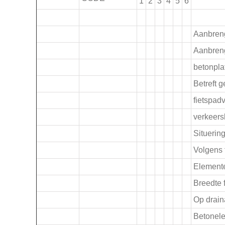
1
2
3
4
5
6
.
Aanbreng
.
Aanbreng
betonpla
.
Betreft 
fietspad
verkeers
Situering
Volgens t
Elemente
Breedte 
Op drai
Betonel