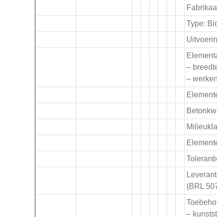
Fabrikaa
Type: Bi
Uitvoerin
Element
– breedt
– werke
Elemente
Betonkwa
Milieuk
Element
Tolerant
Leverant
(BRL 50
Toebeho
– kunsts