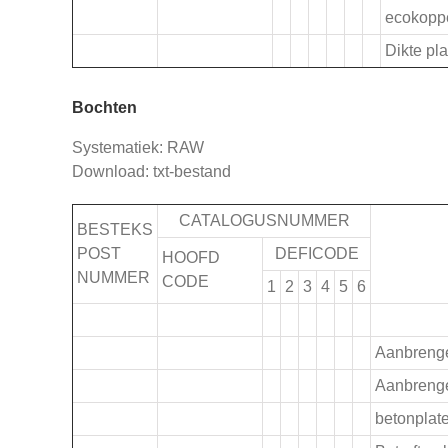
ecokoppe
Dikte pl
Bochten
Systematiek: RAW
Download: txt-bestand
CATALOGUSNUMMER
BESTEKS
POST
DEFICODE
HOOFD
NUMMER
CODE
1
2
3
4
5
6
.
Aanbrenge
.
Aanbrenge
betonplat