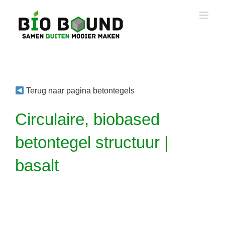
Ga
naar
inhoud
Terug naar pagina betontegels
Circulaire, biobased
betontegel structuur |
basalt