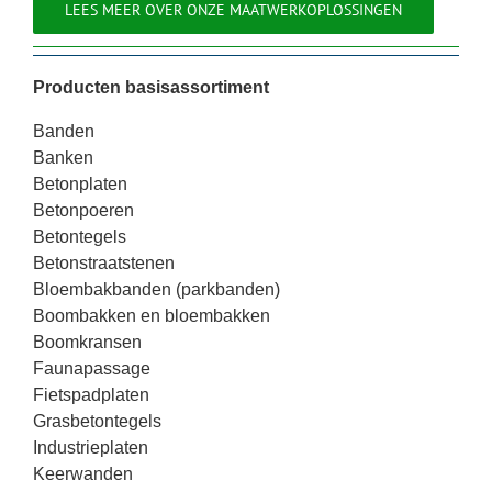
LEES MEER OVER ONZE MAATWERKOPLOSSINGEN
Producten basisassortiment
Banden
Banken
Betonplaten
Betonpoeren
Betontegels
Betonstraatstenen
Bloembakbanden (parkbanden)
Boombakken en bloembakken
Boomkransen
Faunapassage
Fietspadplaten
Grasbetontegels
Industrieplaten
Keerwanden