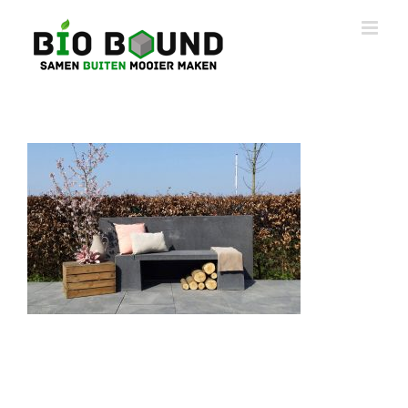
Ga
naar
inhoud