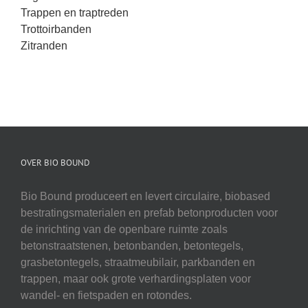
Trappen en traptreden
Trottoirbanden
Zitranden
OVER BIO BOUND
Bio Bound produceert en levert circulaire, biobased
bestratingsmaterialen en prefab betonproducten voor
de inrichting van de openbare ruimte zoals
betonstraatstenen, betonbanden, betontegels,
grasbetontegels, straatmeubilair, parkbanden en
trappen, maar ook grote verhardingsplaten voor
wandel- en fietspaden en rotondes.