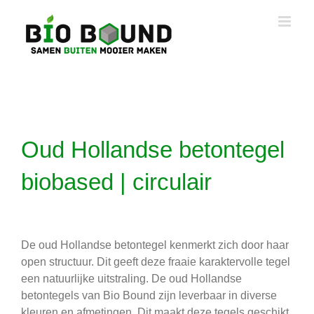
Ga
naar
inhoud
Oud Hollandse betontegel
biobased | circulair
De oud Hollandse betontegel kenmerkt zich door haar
open structuur. Dit geeft deze fraaie karaktervolle tegel
een natuurlijke uitstraling. De oud Hollandse
betontegels van Bio Bound zijn leverbaar in diverse
kleuren en afmetingen. Dit maakt deze tegels geschikt