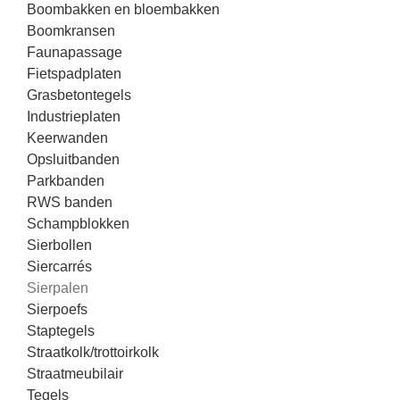
Boombakken en bloembakken
Boomkransen
Faunapassage
Fietspadplaten
Grasbetontegels
Industrieplaten
Keerwanden
Opsluitbanden
Parkbanden
RWS banden
Schampblokken
Sierbollen
Siercarrés
Sierpalen
Sierpoefs
Staptegels
Straatkolk/trottoirkolk
Straatmeubilair
Tegels