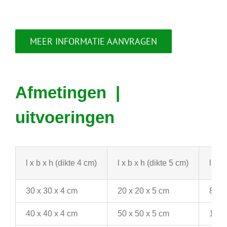
MEER INFORMATIE AANVRAGEN
Afmetingen |
uitvoeringen
l x b x h (dikte 4 cm)
l x b x h (dikte 5 cm)
l x b
30 x 30 x 4 cm
20 x 20 x 5 cm
80 x
40 x 40 x 4 cm
50 x 50 x 5 cm
100 