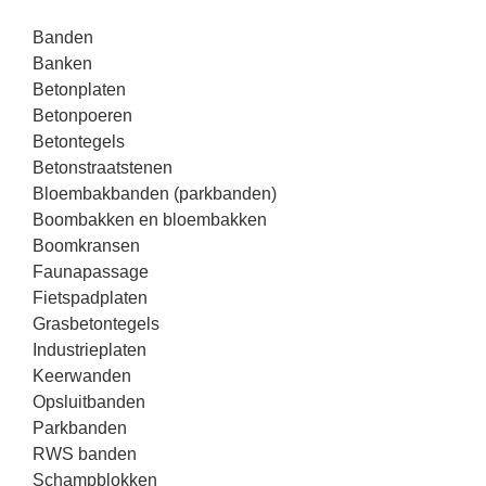
Banden
Banken
Betonplaten
Betonpoeren
Betontegels
Betonstraatstenen
Bloembakbanden (parkbanden)
Boombakken en bloembakken
Boomkransen
Faunapassage
Fietspadplaten
Grasbetontegels
Industrieplaten
Keerwanden
Opsluitbanden
Parkbanden
RWS banden
Schampblokken