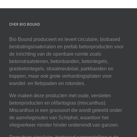
OVER BIO BOUND
Bio Bound produceert en levert circulaire, biobased
bestratingsmaterialen en prefab betonproducten voor
de inrichting van de openbare ruimte zoals
betonstraatstenen, betonbanden, betontegels,
grasbetontegels, straatmeubilair, parkbanden en
trappen, maar ook grote verhardingsplaten voor
wandel- en fietspaden en rotondes.
We maken deze producten met oude, versleten
betonproducten en olifantsgras (miscanthus).
Miscanthus is een grassoort die wordt geteeld onder
de aanvliegroutes van Schiphol, waardoor het
vliegverkeer minder hinder ondervindt van ganzen.