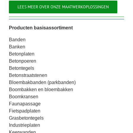
LEES MEER OVER ONZE MAATWERKOPLOSSINGEN
Producten basisassortiment
Banden
Banken
Betonplaten
Betonpoeren
Betontegels
Betonstraatstenen
Bloembakbanden (parkbanden)
Boombakken en bloembakken
Boomkransen
Faunapassage
Fietspadplaten
Grasbetontegels
Industrieplaten
Keerwanden