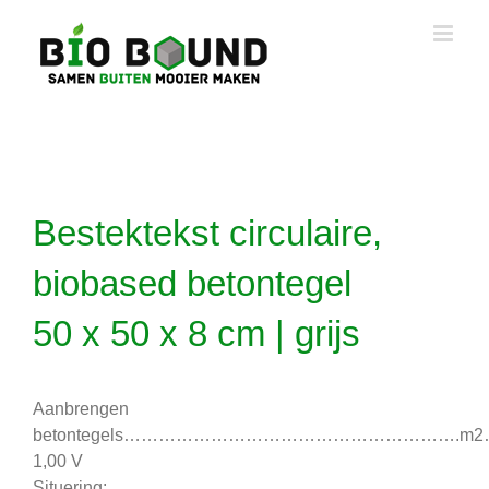
Ga
naar
inhoud
Bestektekst circulaire,
biobased betontegel
50 x 50 x 8 cm | grijs
Aanbrengen
betontegels………………………………………………….m
1,00 V
Situering: