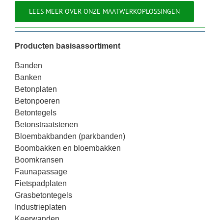
LEES MEER OVER ONZE MAATWERKOPLOSSINGEN
Producten basisassortiment
Banden
Banken
Betonplaten
Betonpoeren
Betontegels
Betonstraatstenen
Bloembakbanden (parkbanden)
Boombakken en bloembakken
Boomkransen
Faunapassage
Fietspadplaten
Grasbetontegels
Industrieplaten
Keerwanden