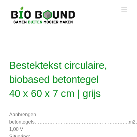
Ga
naar
inhoud
Bestektekst circulaire,
biobased betontegel
40 x 60 x 7 cm | grijs
Aanbrengen
betontegels………………………………………………….m
1,00 V
Situering: