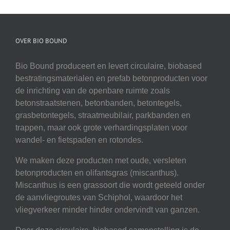
OVER BIO BOUND
Bio Bound produceert en levert circulaire, biobased
bestratingsmaterialen en prefab betonproducten voor
de inrichting van de openbare ruimte zoals
betonstraatstenen, betonbanden, betontegels,
grasbetontegels, straatmeubilair, parkbanden en
trappen, maar ook grote verhardingsplaten voor
wandel- en fietspaden en rotondes.
We maken deze producten met oude, versleten
betonproducten en olifantsgras (miscanthus).
Miscanthus is een grassoort die wordt geteeld onder
de aanvliegroutes van Schiphol, waardoor het
vliegverkeer minder hinder ondervindt van ganzen.