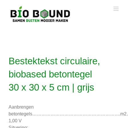
Ga
naar
inhoud
Bestektekst circulaire,
biobased betontegel
30 x 30 x 5 cm | grijs
Aanbrengen
betontegels………………………………………………….m
1,00 V
Situering: