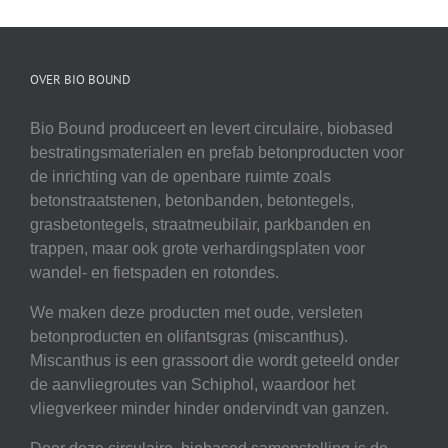
OVER BIO BOUND
Bio Bound produceert en levert circulaire, biobased
bestratingsmaterialen en prefab betonproducten voor
de inrichting van de openbare ruimte zoals
betonstraatstenen, betonbanden, betontegels,
grasbetontegels, straatmeubilair, parkbanden en
trappen, maar ook grote verhardingsplaten voor
wandel- en fietspaden en rotondes.
We maken deze producten met oude, versleten
betonproducten en olifantsgras (miscanthus).
Miscanthus is een grassoort die wordt geteeld onder
de aanvliegroutes van Schiphol, waardoor het
vliegverkeer minder hinder ondervindt van ganzen.