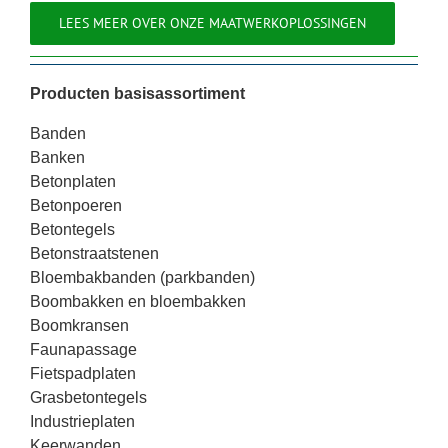
LEES MEER OVER ONZE MAATWERKOPLOSSINGEN
Producten basisassortiment
Banden
Banken
Betonplaten
Betonpoeren
Betontegels
Betonstraatstenen
Bloembakbanden (parkbanden)
Boombakken en bloembakken
Boomkransen
Faunapassage
Fietspadplaten
Grasbetontegels
Industrieplaten
Keerwanden