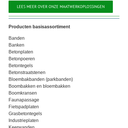
LEES MEER OVER ONZE MAATWERKOPLOSSINGEN
Producten basisassortiment
Banden
Banken
Betonplaten
Betonpoeren
Betontegels
Betonstraatstenen
Bloembakbanden (parkbanden)
Boombakken en bloembakken
Boomkransen
Faunapassage
Fietspadplaten
Grasbetontegels
Industrieplaten
Keerwanden