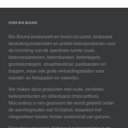
OVER BIO BOUND
Bio Bound produceert en levert circulaire, biobased
bestratingsmaterialen en prefab betonproducten voor
de inrichting van de openbare ruimte zoals
betonstraatstenen, betonbanden, betontegels,
grasbetontegels, straatmeubilair, parkbanden en
trappen, maar ook grote verhardingsplaten voor
wandel- en fietspaden en rotondes.
We maken deze producten met oude, versleten
betonproducten en olifantsgras (miscanthus).
Miscanthus is een grassoort die wordt geteeld onder
de aanvliegroutes van Schiphol, waardoor het
vliegverkeer minder hinder ondervindt van ganzen.