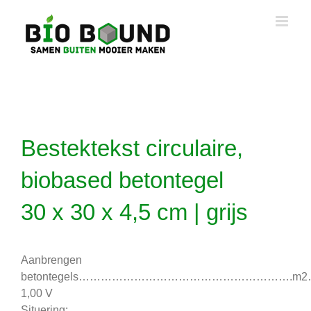
Ga
naar
inhoud
Bestektekst circulaire,
biobased betontegel
30 x 30 x 4,5 cm | grijs
Aanbrengen
betontegels………………………………………………….m
1,00 V
Situering: