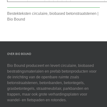
Bestekteksten circulaire, biobased betonstraatstenen |
Bio Bound
OVER BIO BOUND
Bio Bound produceert en levert circulaire, biobased
bestratingsmaterialen en prefab betonproducten voor
de inrichting van de openbare ruimte zoals
betonstraatstenen, betonbanden, betontegels,
grasbetontegels, straatmeubilair, parkbanden en
trappen, maar ook grote verhardingsplaten voor
wandel- en fietspaden en rotondes.