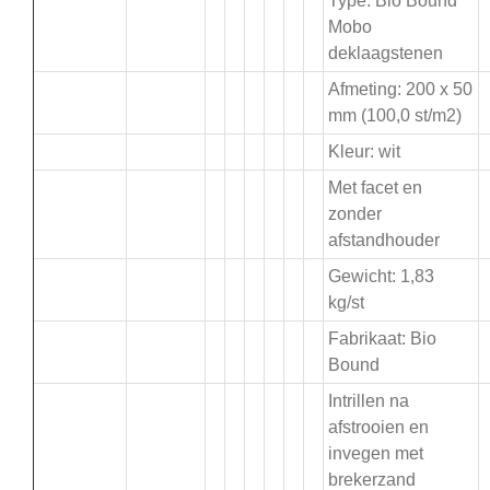
Type: Bio Bound
Mobo
deklaagstenen
Afmeting: 200 x 50
mm (100,0 st/m2)
Kleur: wit
Met facet en
zonder
afstandhouder
Gewicht: 1,83
kg/st
Fabrikaat: Bio
Bound
Intrillen na
afstrooien en
invegen met
brekerzand