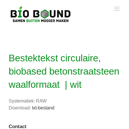
Ga
naar
inhoud
Bestektekst circulaire,
biobased betonstraatsteen
waalformaat | wit
Systematiek: RAW
Download:
txt-bestand
Contact