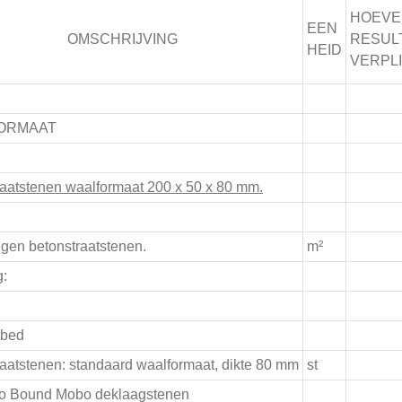
HOEVE
EEN
OMSCHRIJVING
RESUL
HEID
VERPL
ORMAAT
raatstenen waalformaat 200 x 50 x 80 mm.
gen betonstraatstenen.
m²
g:
dbed
aatstenen: standaard waalformaat, dikte 80 mm
st
io Bound Mobo deklaagstenen