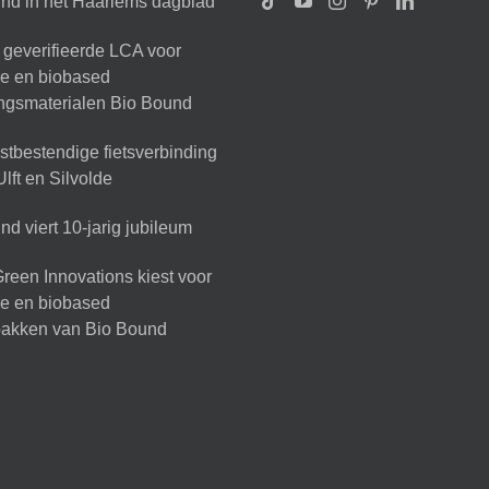
nd in het Haarlems dagblad
geverifieerde LCA voor
ire en biobased
ingsmaterialen Bio Bound
tbestendige fietsverbinding
lft en Silvolde
d viert 10-jarig jubileum
reen Innovations kiest voor
ire en biobased
akken van Bio Bound