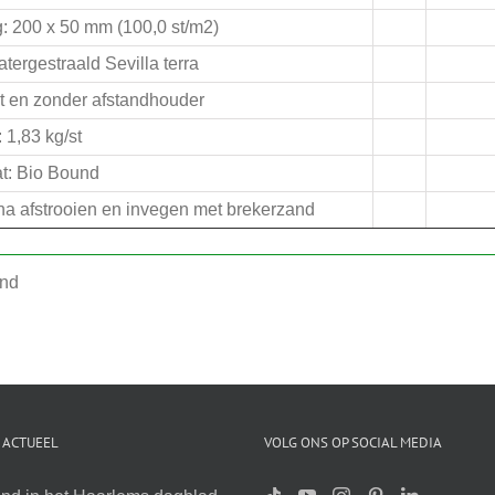
: 200 x 50 mm (100,0 st/m2)
atergestraald Sevilla terra
t en zonder afstandhouder
 1,83 kg/st
t: Bio Bound
n na afstrooien en invegen met brekerzand
und
 ACTUEEL
VOLG ONS OP SOCIAL MEDIA