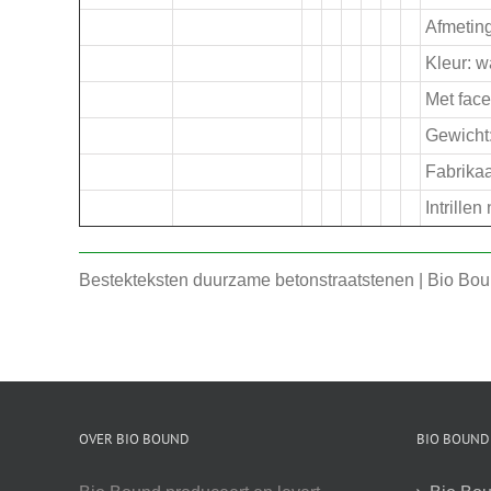
Afmeting
Kleur: w
Met face
Gewicht:
Fabrikaa
Intrille
Bestekteksten duurzame betonstraatstenen | Bio Bo
OVER BIO BOUND
BIO BOUND