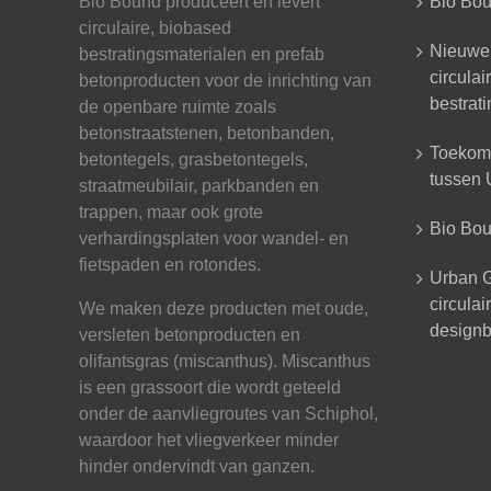
Bio Bound produceert en levert
Bio Bou
circulaire, biobased
Nieuwe 
bestratingsmaterialen en prefab
circula
betonproducten voor de inrichting van
bestrat
de openbare ruimte zoals
betonstraatstenen, betonbanden,
Toekoms
betontegels, grasbetontegels,
tussen U
straatmeubilair, parkbanden en
trappen, maar ook grote
Bio Boun
verhardingsplaten voor wandel- en
fietspaden en rotondes.
Urban G
circula
We maken deze producten met oude,
designb
versleten betonproducten en
olifantsgras (miscanthus). Miscanthus
is een grassoort die wordt geteeld
onder de aanvliegroutes van Schiphol,
waardoor het vliegverkeer minder
hinder ondervindt van ganzen.