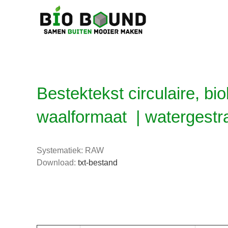
Ga
naar
inhoud
Bestektekst circulaire, b
waalformaat | watergestra
Systematiek: RAW
Download:
txt-bestand