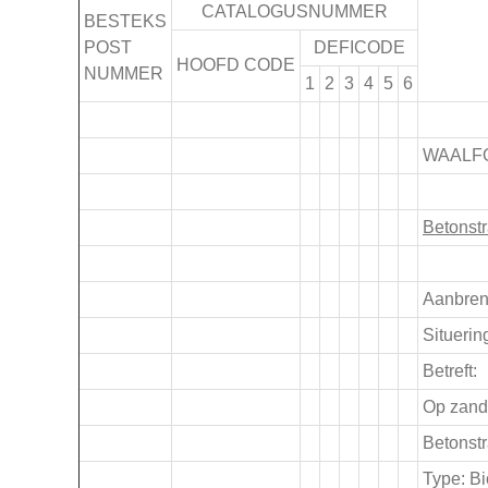
CATALOGUSNUMMER
BESTEKS
POST
DEFICODE
HOOFD CODE
NUMMER
1
2
3
4
5
6
.
WAALF
.
Betonst
.
Aanbren
Situerin
Betreft:
Op zan
Betonstr
Type: B