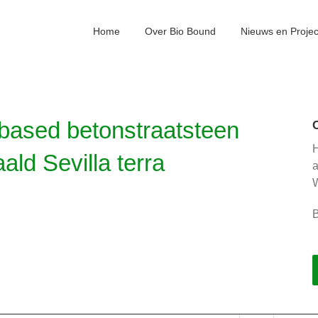
Home
Over Bio Bound
Nieuws en Proje
iobased betonstraatsteen
H
ald Sevilla terra
W
B