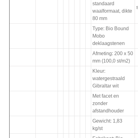
standaard
s
waalformaat, dikte
80 mm
Type: Bio Bound
Mobo
deklaagstenen
Afmeting: 200 x 50
mm (100,0 st/m2)
Kleur:
watergestraald
Gibraltar wit
Met facet en
zonder
afstandhouder
Gewicht: 1,83
kg/st