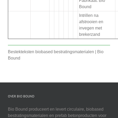
Fabrikaat: Bio
Bound
Intrillen na
afstrooien en
invegen met
brekerzand
Bestekteksten biobased bestratingsmaterialen | Bio
Bound
OVER BIO BOUND
Bio Bound produceert en levert circulaire, biobased
bestratingsmaterialen en prefab betonproducten voor