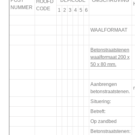
POST
DEFICODE
OMSCHRIJVING
HOOFD
NUMMER
CODE
1
2
3
4
5
6
.
WAALFORMAAT
.
Betonstraatstenen
waalformaat 200 x
50 x 80 mm.
.
Aanbrengen
betonstraatstenen.
Situering:
Betreft:
Op zandbed
Betonstraatstenen: