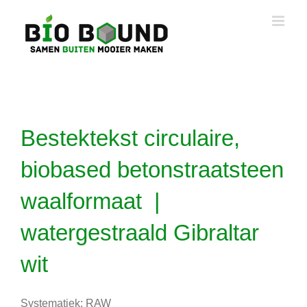
Ga
naar
inhoud
Bestektekst circulaire,
biobased betonstraatsteen
waalformaat |
watergestraald Gibraltar
wit
Systematiek: RAW