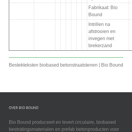
Fabrikaat: Bio
Bound
Intrillen na
afstrooien en
invegen met
brekerzand
Bestekteksten biobased betonstraatstenen | Bio Bound
OVER BIO BOUND
Bio Bound produceert en levert circulaire, biobased
bestratingsmaterialen en prefab betonproducten voor