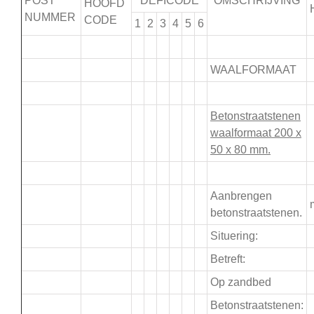
POST
DEFICODE
OMSCHRIJVING
HOOFD
NUMMER
CODE
1
2
3
4
5
6
.
WAALFORMAAT
.
Betonstraatstenen
waalformaat 200 x
50 x 80 mm.
.
Aanbrengen
betonstraatstenen.
Situering:
Betreft:
Op zandbed
Betonstraatstenen: