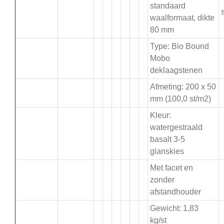
standaard
s
waalformaat, dikte
80 mm
Type: Bio Bound
Mobo
deklaagstenen
Afmeting: 200 x 50
mm (100,0 st/m2)
Kleur:
watergestraald
basalt 3-5
glanskies
Met facet en
zonder
afstandhouder
Gewicht: 1,83
kg/st