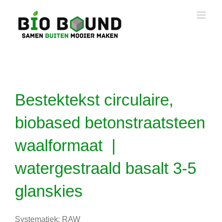
Ga
naar
inhoud
Bestektekst circulaire,
biobased betonstraatsteen
waalformaat |
watergestraald basalt 3-5
glanskies
Systematiek: RAW