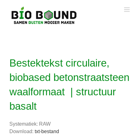
Ga
naar
inhoud
Bestektekst circulaire,
biobased betonstraatsteen
waalformaat | structuur
basalt
Systematiek: RAW
Download:
txt-bestand