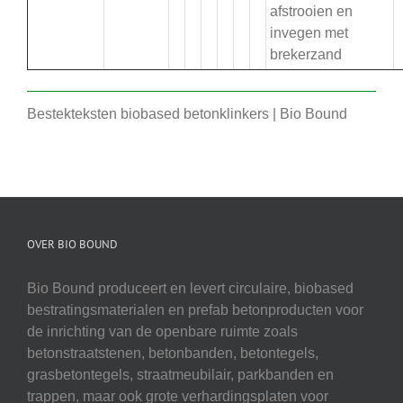
afstrooien en
invegen met
brekerzand
Bestekteksten biobased betonklinkers | Bio Bound
OVER BIO BOUND
Bio Bound produceert en levert circulaire, biobased
bestratingsmaterialen en prefab betonproducten voor
de inrichting van de openbare ruimte zoals
betonstraatstenen, betonbanden, betontegels,
grasbetontegels, straatmeubilair, parkbanden en
trappen, maar ook grote verhardingsplaten voor