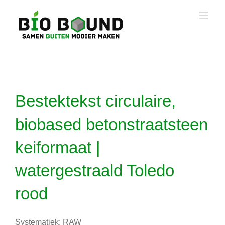
Ga
naar
inhoud
Bestektekst circulaire,
biobased betonstraatsteen
keiformaat |
watergestraald Toledo
rood
Systematiek: RAW