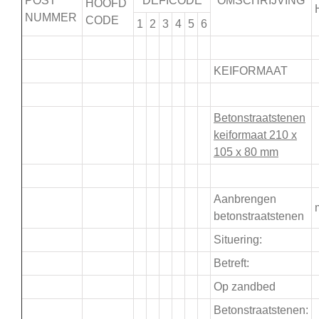
POST
DEFICODE
OMSCHRIJVING
HOOFD
NUMMER
CODE
1
2
3
4
5
6
.
KEIFORMAAT
.
Betonstraatstenen
keiformaat 210 x
105 x 80 mm
.
Aanbrengen
betonstraatstenen
Situering:
Betreft:
Op zandbed
Betonstraatstenen: