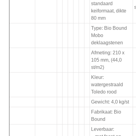
standaard
s
keiformaat, dikte
80 mm
Type: Bio Bound
Mobo
deklaagstenen
Afmeting: 210 x
105 mm, (44,0
st/m2)
Kleur:
watergestraald
Toledo rood
Gewicht: 4,0 kg/st
Fabrikaat: Bio
Bound
Leverbaar: