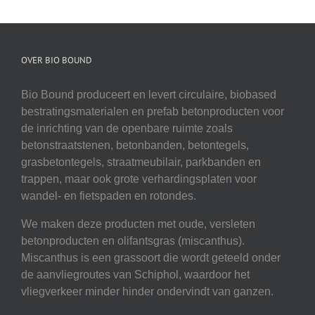
OVER BIO BOUND
Bio Bound produceert en levert circulaire, biobased
bestratingsmaterialen en prefab betonproducten voor
de inrichting van de openbare ruimte zoals
betonstraatstenen, betonbanden, betontegels,
grasbetontegels, straatmeubilair, parkbanden en
trappen, maar ook grote verhardingsplaten voor
wandel- en fietspaden en rotondes.
We maken deze producten met oude, versleten
betonproducten en olifantsgras (miscanthus).
Miscanthus is een grassoort die wordt geteeld onder
de aanvliegroutes van Schiphol, waardoor het
vliegverkeer minder hinder ondervindt van ganzen.