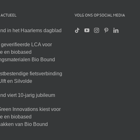
 ACTUEEL
VOLG ONS OP SOCIAL MEDIA
nd in het Haarlems dagblad
geverifieerde LCA voor
ire en biobased
ingsmaterialen Bio Bound
tbestendige fietsverbinding
lft en Silvolde
d viert 10-jarig jubileum
reen Innovations kiest voor
ire en biobased
akken van Bio Bound