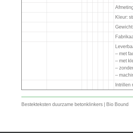
Afmeting
Kleur: st
Gewicht:
Fabrikaa
Leverba
– met fa
– met kl
– zonder
– machin
Intrille
Bestekteksten duurzame betonklinkers | Bio Bound