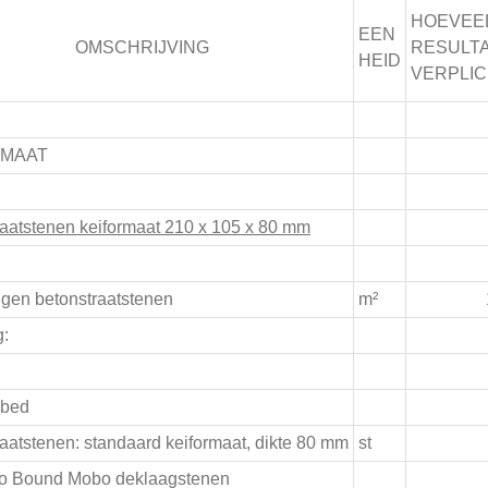
HOEVEE
EEN
OMSCHRIJVING
RESULT
HEID
VERPLIC
RMAAT
aatstenen keiformaat 210 x 105 x 80 mm
gen betonstraatstenen
m²
g:
dbed
aatstenen: standaard keiformaat, dikte 80 mm
st
io Bound Mobo deklaagstenen