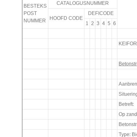
CATALOGUSNUMMER
BESTEKS
POST
DEFICODE
HOOFD CODE
NUMMER
1
2
3
4
5
6
.
KEIFO
.
Betonstr
.
Aanbren
Situerin
Betreft:
Op zan
Betonstr
Type: B