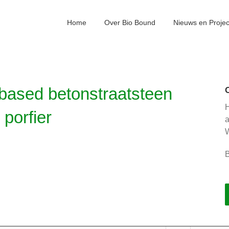
Home
Over Bio Bound
Nieuws en Proje
iobased betonstraatsteen
H
 porfier
W
B