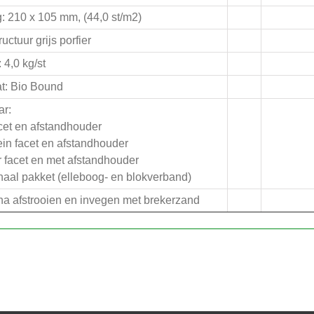
: 210 x 105 mm, (44,0 st/m2)
ructuur grijs porfier
 4,0 kg/st
t: Bio Bound
ar:
cet en afstandhouder
ein facet en afstandhouder
 facet en met afstandhouder
aal pakket (elleboog- en blokverband)
n na afstrooien en invegen met brekerzand