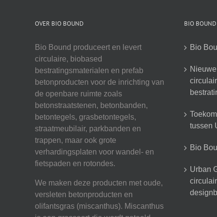
OVER BIO BOUND
BIO BOUND
Bio Bound produceert en levert
Bio Bou
circulaire, biobased
Nieuwe 
bestratingsmaterialen en prefab
circula
betonproducten voor de inrichting van
bestrat
de openbare ruimte zoals
betonstraatstenen, betonbanden,
Toekoms
betontegels, grasbetontegels,
tussen U
straatmeubilair, parkbanden en
trappen, maar ook grote
Bio Boun
verhardingsplaten voor wandel- en
fietspaden en rotondes.
Urban G
circula
We maken deze producten met oude,
designb
versleten betonproducten en
olifantsgras (miscanthus). Miscanthus