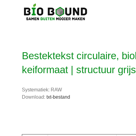
Ga
naar
inhoud
Bestektekst circulaire, b
keiformaat | structuur grijs
Systematiek: RAW
Download:
txt-bestand