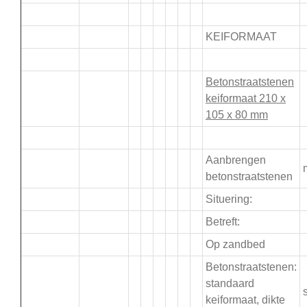
.
KEIFORMAAT
.
Betonstraatstenen
keiformaat 210 x
105 x 80 mm
.
Aanbrengen
betonstraatstenen
Situering:
Betreft:
Op zandbed
Betonstraatstenen:
standaard
s
keiformaat, dikte