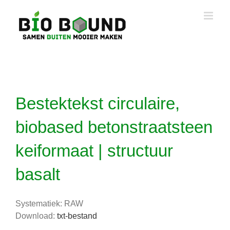
Ga
naar
inhoud
Bestektekst circulaire,
biobased betonstraatsteen
keiformaat | structuur
basalt
Systematiek: RAW
Download:
txt-bestand