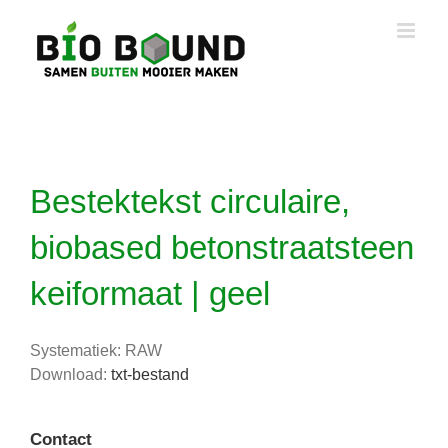
Ga
naar
inhoud
Bestektekst circulaire,
biobased betonstraatsteen
keiformaat | geel
Systematiek: RAW
Download:
txt-bestand
Contact