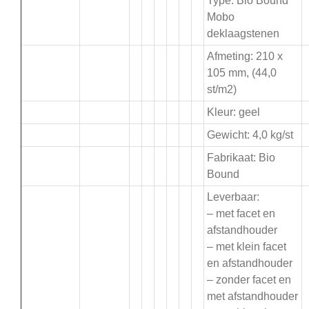
Type: Bio Bound
Mobo
deklaagstenen
Afmeting: 210 x
105 mm, (44,0
st/m2)
Kleur: geel
Gewicht: 4,0 kg/st
Fabrikaat: Bio
Bound
Leverbaar:
– met facet en
afstandhouder
– met klein facet
en afstandhouder
– zonder facet en
met afstandhouder