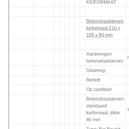
KEIFORMAAT
.
Betonstraatstenen
keiformaat 210 x
105 x 80 mm
.
Aanbrengen
betonstraatstenen
Situering:
Betreft:
Op zandbed
Betonstraatstenen:
standaard
s
keiformaat, dikte
80 mm