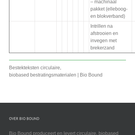
– machinaal
pakket (elleboog-
en blokverband)
Intrillen na
afstrooien en
invegen met
brekerzand
Bestekteksten circulaire,
biobased bestratingsmaterialen | Bio Bound
OVER BIO BOUND
Bio Bound produceert en levert circulaire, biobased