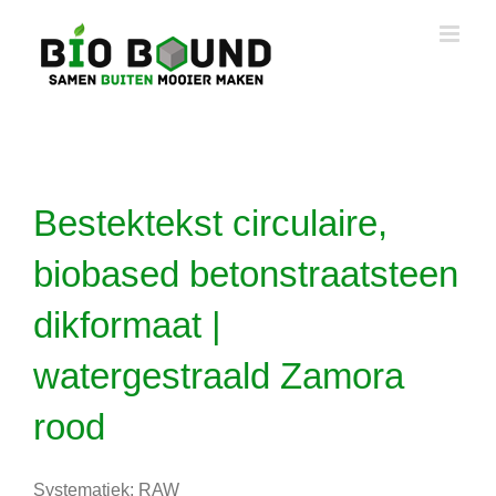
Ga
naar
inhoud
Bestektekst circulaire,
biobased betonstraatsteen
dikformaat |
watergestraald Zamora
rood
Systematiek: RAW