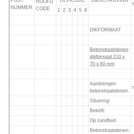
POST
DEFICODE
OMSCHRIJVING
HOOFD
NUMMER
CODE
1
2
3
4
5
6
.
DIKFORMAAT
.
Betonstraatstenen
dikformaat 210 x
70 x 80 mm
.
Aanbrengen
betonstraatstenen.
Situering:
Betreft:
Op zandbed
Betonstraatstenen: