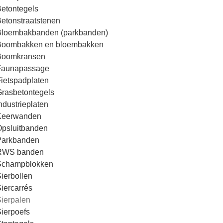
etontegels
etonstraatstenen
Bloembakbanden (parkbanden)
Boombakken en bloembakken
Boomkransen
Faunapassage
ietspadplaten
rasbetontegels
ndustrieplaten
Keerwanden
psluitbanden
Parkbanden
RWS banden
Schampblokken
ierbollen
iercarrés
ierpalen
ierpoefs