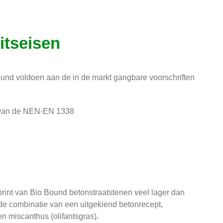
itseisen
ound voldoen aan de in de markt gangbare voorschriften
n van de NEN-EN 1338
tprint van Bio Bound betonstraatstenen veel lager dan
r de combinatie van een uitgekiend betonrecept,
n miscanthus (olifantsgras).