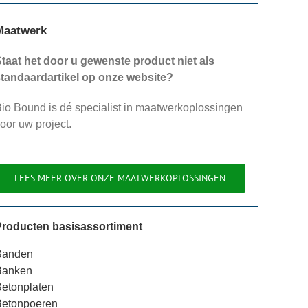
Maatwerk
taat het door u gewenste product niet als
tandaardartikel op onze website?
io Bound is dé specialist in maatwerkoplossingen
oor uw project.
LEES MEER OVER ONZE MAATWERKOPLOSSINGEN
Producten basisassortiment
Banden
Banken
etonplaten
Betonpoeren