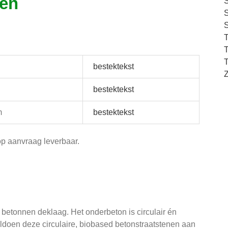
gen
S
S
S
T
T
T
bestektekst
Z
bestektekst
m
bestektekst
op aanvraag leverbaar.
 betonnen deklaag. Het onderbeton is circulair én
oldoen deze circulaire, biobased betonstraatstenen aan