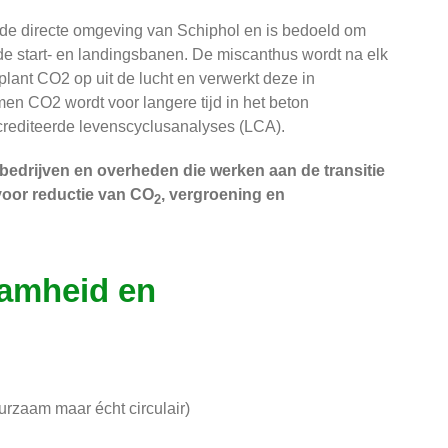
n de directe omgeving van Schiphol en is bedoeld om
de start- en landingsbanen. De miscanthus wordt na elk
lant CO2 op uit de lucht en verwerkt deze in
n CO2 wordt voor langere tijd in het beton
crediteerde levenscyclusanalyses (LCA).
 bedrijven en overheden die werken aan de transitie
voor reductie van CO
, vergroening en
2
aamheid en
urzaam maar écht circulair)