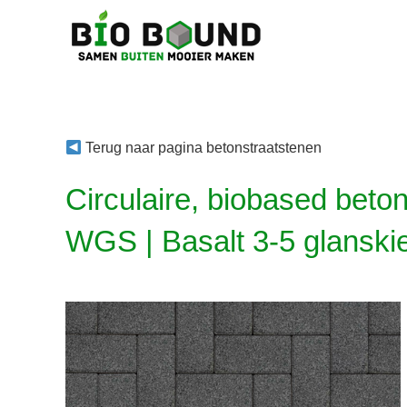
Ga
naar
inhoud
Terug naar pagina betonstraatstenen
Circulaire, biobased beto
WGS | Basalt 3-5 glanski