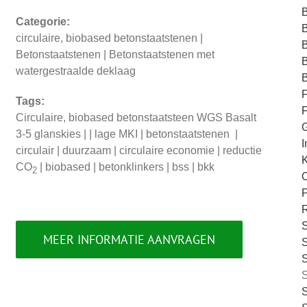
B
Categorie:
B
circulaire, biobased betonstaatstenen |
Betonstaatstenen | Betonstaatstenen met
watergestraalde deklaag
Tags:
F
Circulaire, biobased betonstaatsteen WGS Basalt
G
3-5 glanskies | | lage MKI | betonstaatstenen |
I
circulair | duurzaam | circulaire economie | reductie
CO
| biobased | betonklinkers | bss | bkk
2
O
MEER INFORMATIE AANVRAGEN
S
S
S
S