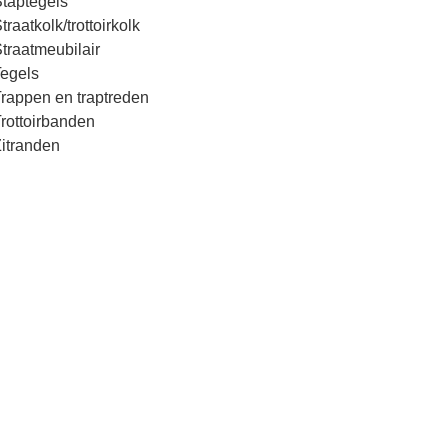
taptegels
traatkolk/trottoirkolk
traatmeubilair
egels
rappen en traptreden
rottoirbanden
itranden