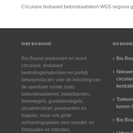
Circulaire biobased betonstraatsteen WGS segovia gr
OVER BIO BOUND
BIO BOUND
Bio Bound produceert en levert
Bio Bou
circulaire, biobased
Nieuwe 
bestratingsmaterialen en prefab
circula
betonproducten voor de inrichting van
bestrat
de openbare ruimte zoals
betonstraatstenen, betonbanden,
Toekoms
betontegels, grasbetontegels,
tussen U
straatmeubilair, parkbanden en
trappen, maar ook grote
Bio Boun
verhardingsplaten voor wandel- en
fietspaden en rotondes.