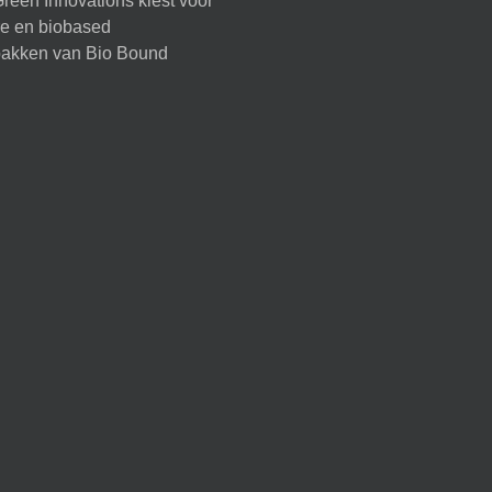
reen Innovations kiest voor
ire en biobased
akken van Bio Bound