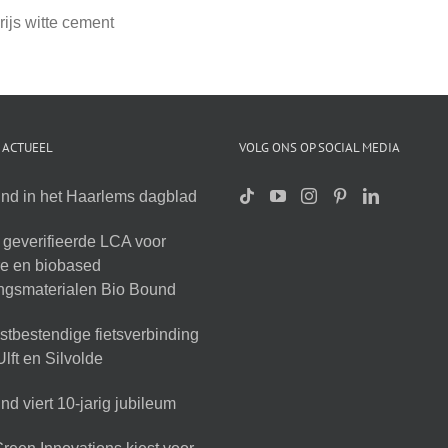
ijs witte cement
 ACTUEEL
VOLG ONS OP SOCIAL MEDIA
nd in het Haarlems dagblad
geverifieerde LCA voor
ire en biobased
ingsmaterialen Bio Bound
tbestendige fietsverbinding
lft en Silvolde
d viert 10-jarig jubileum