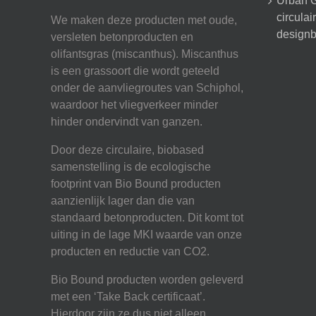
Urban G
circula
We maken deze producten met oude,
designb
versleten betonproducten en
olifantsgras (miscanthus). Miscanthus
is een grassoort die wordt geteeld
onder de aanvliegroutes van Schiphol,
waardoor het vliegverkeer minder
hinder ondervindt van ganzen.
Door deze circulaire, biobased
samenstelling is de ecologische
footprint van Bio Bound producten
aanzienlijk lager dan die van
standaard betonproducten. Dit komt tot
uiting in de lage MKI waarde van onze
producten en reductie van CO2.
Bio Bound producten worden geleverd
met een ‘Take Back certificaat’.
Hierdoor zijn ze dus niet alleen