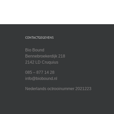
CONTACTGEGEVENS
Bio Bound
Bennebroekerdijk 218
2142 LD Cruquius
085 – 877 14 28
info@biobound.nl
Nederlands octrooinummer 2021223