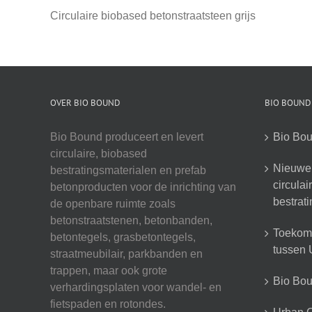
Circulaire biobased betonstraatsteen grijs
OVER BIO BOUND
BIO BOUND
Bio Bound produceert en levert
Bio Bou
circulaire, biobased
Nieuwe 
bestratingsmaterialen en prefab
circula
betonproducten voor de inrichting van
bestrat
de openbare ruimte zoals
betonstraatstenen, betonbanden,
Toekoms
betontegels, grasbetontegels,
tussen U
straatmeubilair, parkbanden en
trappen, maar ook grote
Bio Boun
verhardingsplaten voor wandel- en
fietspaden en rotondes.