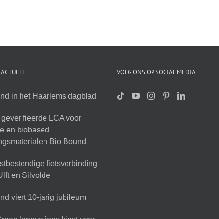
 ACTUEEL
VOLG ONS OP SOCIAL MEDIA
nd in het Haarlems dagblad
geverifieerde LCA voor
ire en biobased
ingsmaterialen Bio Bound
tbestendige fietsverbinding
lft en Silvolde
d viert 10-jarig jubileum