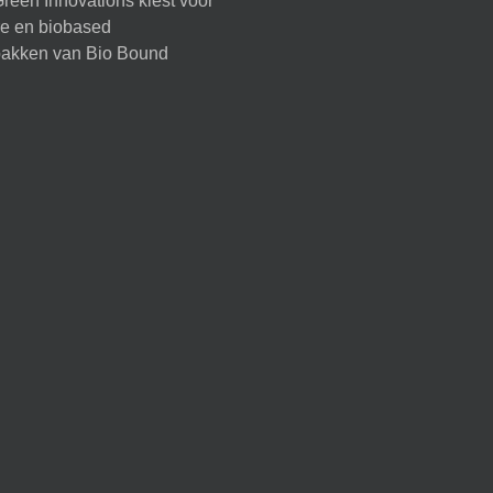
reen Innovations kiest voor
ire en biobased
akken van Bio Bound