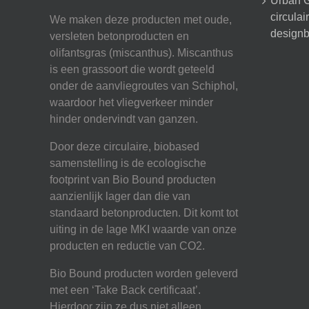
Urban G
circula
We maken deze producten met oude,
designb
versleten betonproducten en
olifantsgras (miscanthus). Miscanthus
is een grassoort die wordt geteeld
onder de aanvliegroutes van Schiphol,
waardoor het vliegverkeer minder
hinder ondervindt van ganzen.
Door deze circulaire, biobased
samenstelling is de ecologische
footprint van Bio Bound producten
aanzienlijk lager dan die van
standaard betonproducten. Dit komt tot
uiting in de lage MKI waarde van onze
producten en reductie van CO2.
Bio Bound producten worden geleverd
met een ‘Take Back certificaat’.
Hierdoor zijn ze dus niet alleen