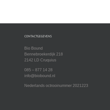
CONTACTGEGEVENS
Bio Bound
Bennebroekerdijk 218
2142 LD Cruquius
085 – 877 14 28
info@biobound.nl
Nederlands octrooinummer 2021223