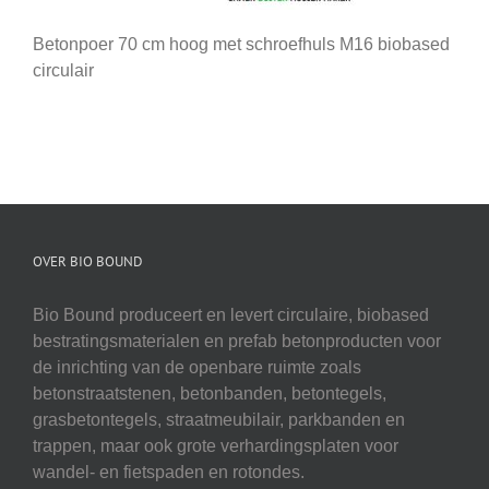
Betonpoer 70 cm hoog met schroefhuls M16 biobased
circulair
OVER BIO BOUND
Bio Bound produceert en levert circulaire, biobased
bestratingsmaterialen en prefab betonproducten voor
de inrichting van de openbare ruimte zoals
betonstraatstenen, betonbanden, betontegels,
grasbetontegels, straatmeubilair, parkbanden en
trappen, maar ook grote verhardingsplaten voor
wandel- en fietspaden en rotondes.