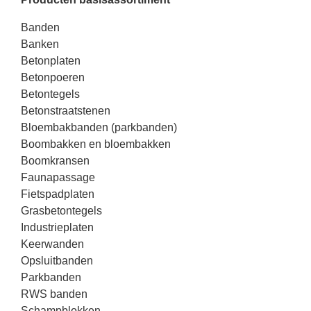
Banden
Banken
Betonplaten
Betonpoeren
Betontegels
Betonstraatstenen
Bloembakbanden (parkbanden)
Boombakken en bloembakken
Boomkransen
Faunapassage
Fietspadplaten
Grasbetontegels
Industrieplaten
Keerwanden
Opsluitbanden
Parkbanden
RWS banden
Schampblokken