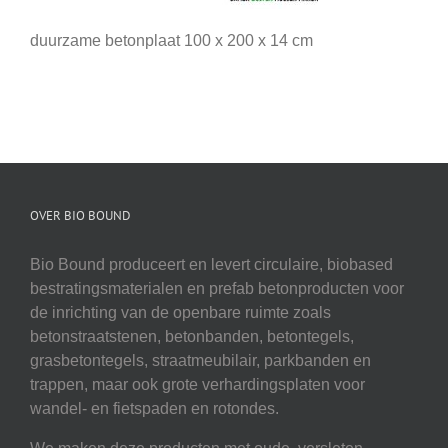
duurzame betonplaat 100 x 200 x 14 cm
OVER BIO BOUND
Bio Bound produceert en levert circulaire, biobased
bestratingsmaterialen en prefab betonproducten voor
de inrichting van de openbare ruimte zoals
betonstraatstenen, betonbanden, betontegels,
grasbetontegels, straatmeubilair, parkbanden en
trappen, maar ook grote verhardingsplaten voor
wandel- en fietspaden en rotondes.