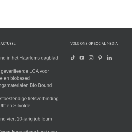
 ACTUEEL
VOLG ONS OP SOCIAL MEDIA
nd in het Haarlems dagblad
geverifieerde LCA voor
ire en biobased
ingsmaterialen Bio Bound
tbestendige fietsverbinding
lft en Silvolde
d viert 10-jarig jubileum