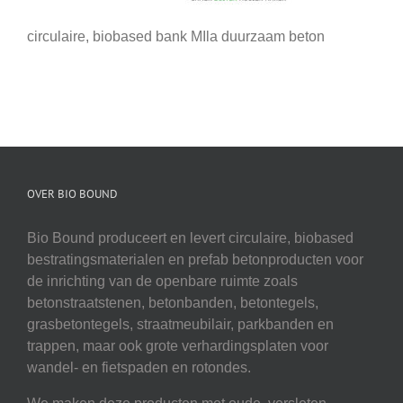
circulaire, biobased bank MIla duurzaam beton
OVER BIO BOUND
Bio Bound produceert en levert circulaire, biobased
bestratingsmaterialen en prefab betonproducten voor
de inrichting van de openbare ruimte zoals
betonstraatstenen, betonbanden, betontegels,
grasbetontegels, straatmeubilair, parkbanden en
trappen, maar ook grote verhardingsplaten voor
wandel- en fietspaden en rotondes.