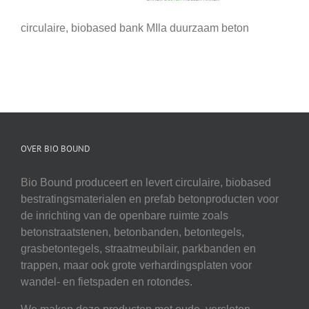
circulaire, biobased bank MIla duurzaam beton
OVER BIO BOUND
Bio Bound produceert en levert circulaire, biobased
bestratingsmaterialen en prefab betonproducten voor
de inrichting van de openbare ruimte zoals
betonstraatstenen, betonbanden, betontegels,
grasbetontegels, straatmeubilair, parkbanden en
trappen, maar ook grote verhardingsplaten voor
wandel- en fietspaden en rotondes.