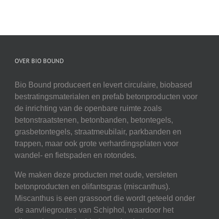
OVER BIO BOUND
Bio Bound produceert en levert circulaire, biobased
bestratingsmaterialen en prefab betonproducten voor
de inrichting van de openbare ruimte zoals
betonstraatstenen, betonbanden, betontegels,
grasbetontegels, straatmeubilair, parkbanden en
trappen, maar ook grote verhardingsplaten voor
wandel- en fietspaden en rotondes.
We maken deze producten met oude, versleten
betonproducten en olifantsgras (miscanthus).
Miscanthus is een grassoort die wordt geteeld onder
de aanvliegroutes van Schiphol, waardoor het