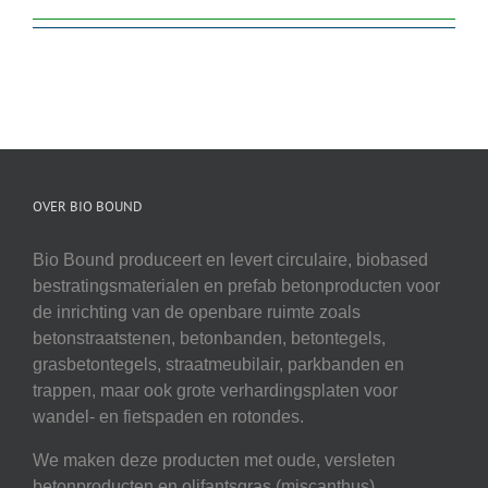
OVER BIO BOUND
Bio Bound produceert en levert circulaire, biobased
bestratingsmaterialen en prefab betonproducten voor
de inrichting van de openbare ruimte zoals
betonstraatstenen, betonbanden, betontegels,
grasbetontegels, straatmeubilair, parkbanden en
trappen, maar ook grote verhardingsplaten voor
wandel- en fietspaden en rotondes.
We maken deze producten met oude, versleten
betonproducten en olifantsgras (miscanthus).