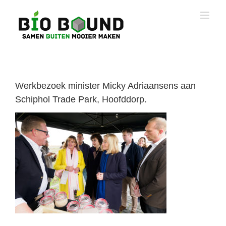
Ga
naar
inhoud
Werkbezoek minister Micky Adriaansens aan
Schiphol Trade Park, Hoofddorp.