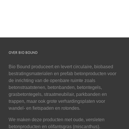
OVER BIO BOUND
Bio Bound produceert en levert circulaire, biobased
bestratingsmaterialen en prefab betonproducten voor
de inrichting van de openbare ruimte zoals
betonstraatstenen, betonbanden, betontegels,
grasbetontegels, straatmeubilair, parkbanden en
trappen, maar ook grote verhardingsplaten voor
wandel- en fietspaden en rotondes.
We maken deze producten met oude, versleten
betonproducten en olifantsgras (miscanthus).