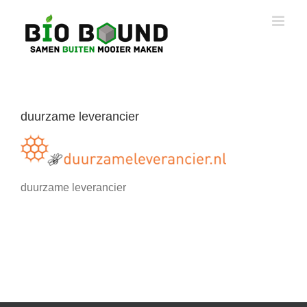
Ga
naar
inhoud
duurzame leverancier
duurzame leverancier