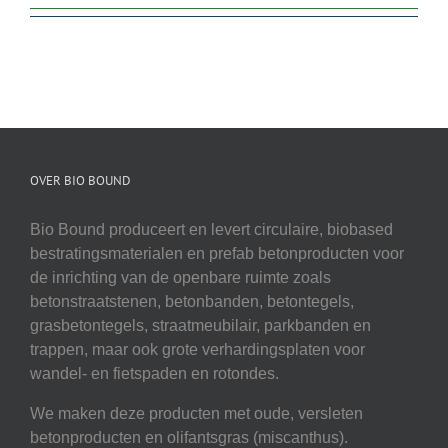
OVER BIO BOUND
Bio Bound produceert en levert circulaire, biobased
bestratingsmaterialen en prefab betonproducten voor
de inrichting van de openbare ruimte zoals
betonstraatstenen, betonbanden, betontegels,
grasbetontegels, straatmeubilair, parkbanden en
trappen, maar ook grote verhardingsplaten voor
wandel- en fietspaden en rotondes.
We maken deze producten met oude, versleten
betonproducten en olifantsgras (miscanthus).