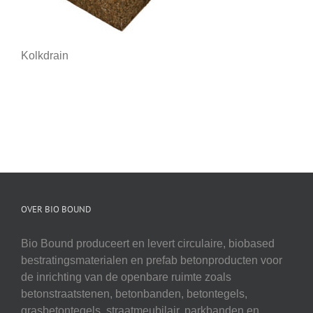
Kolkdrain
OVER BIO BOUND
Bio Bound produceert en levert circulaire, biobased
bestratingsmaterialen en prefab betonproducten voor
de inrichting van de openbare ruimte zoals
betonstraatstenen, betonbanden, betontegels,
grasbetontegels, straatmeubilair, parkbanden en