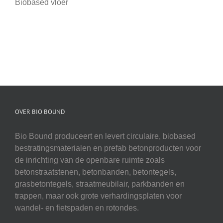
Biobased vloer
OVER BIO BOUND
Bio Bound produceert en levert circulaire, biobased
bestratingsmaterialen en prefab betonproducten voor
de inrichting van de openbare ruimte zoals
betonstraatstenen, betonbanden, betontegels,
grasbetontegels, straatmeubilair, parkbanden en
trappen, maar ook grote verhardingsplaten voor
wandel- en fietspaden en rotondes.