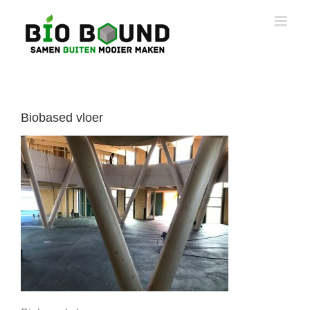
Ga
naar
inhoud
Biobased vloer