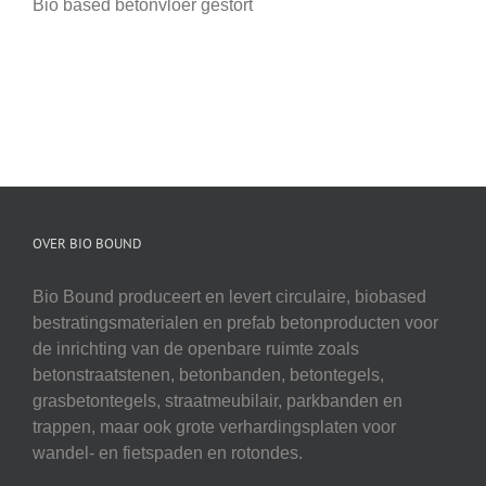
Bio based betonvloer gestort
OVER BIO BOUND
Bio Bound produceert en levert circulaire, biobased
bestratingsmaterialen en prefab betonproducten voor
de inrichting van de openbare ruimte zoals
betonstraatstenen, betonbanden, betontegels,
grasbetontegels, straatmeubilair, parkbanden en
trappen, maar ook grote verhardingsplaten voor
wandel- en fietspaden en rotondes.