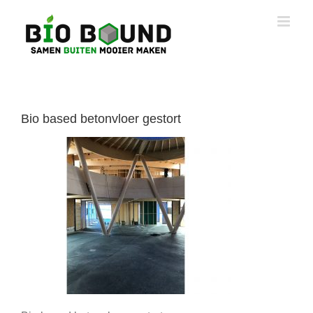
Ga
naar
inhoud
Bio based betonvloer gestort