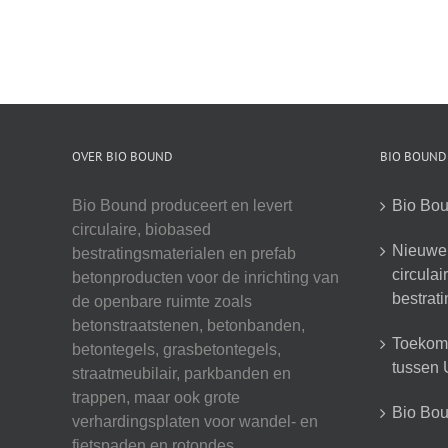
OVER BIO BOUND
BIO BOUND
Bio Bound produceert en levert
Bio Bou
circulaire, biobased
Nieuwe 
bestratingsmaterialen en prefab
circula
betonproducten voor de inrichting van
bestrat
de openbare ruimte zoals
betonstraatstenen, betonbanden,
Toekoms
betontegels, grasbetontegels,
tussen U
straatmeubilair, parkbanden en
trappen, maar ook grote
Bio Boun
verhardingsplaten voor wandel- en
fietspaden en rotondes.