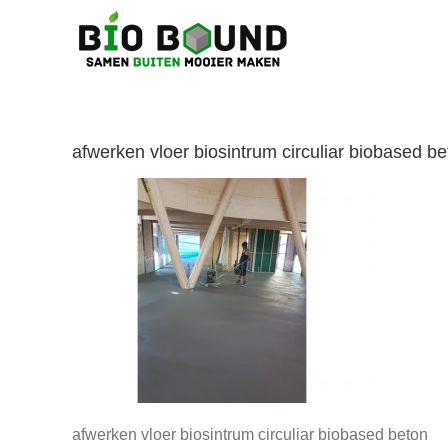
Ga
naar
inhoud
afwerken vloer biosintrum circuliar biobased be
afwerken vloer biosintrum circuliar biobased beton