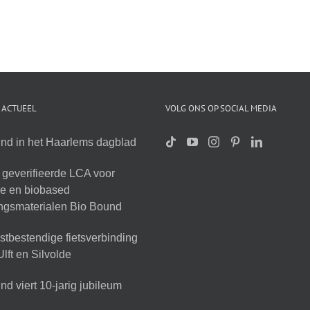
 ACTUEEL
VOLG ONS OP SOCIAL MEDIA
nd in het Haarlems dagblad
geverifieerde LCA voor
ire en biobased
ingsmaterialen Bio Bound
tbestendige fietsverbinding
lft en Silvolde
d viert 10-jarig jubileum