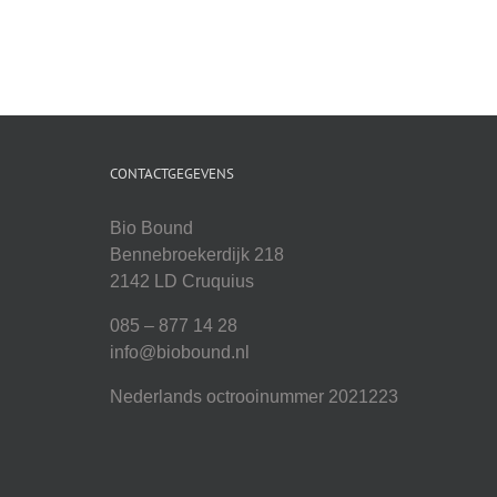
CONTACTGEGEVENS
Bio Bound
Bennebroekerdijk 218
2142 LD Cruquius
085 – 877 14 28
info@biobound.nl
Nederlands octrooinummer 2021223