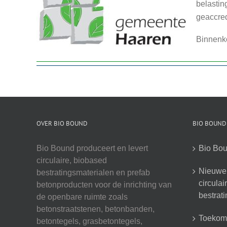
belastin
geaccred
Binnenko
OVER BIO BOUND
BIO BOUND
Bio Bound produceert en levert
Bio Bou
circulaire, biobased
Nieuwe 
bestratingsmaterialen en prefab
circula
betonproducten voor de inrichting van
bestrat
de openbare ruimte zoals
betonstraatstenen, betonbanden,
Toekoms
betontegels, grasbetontegels,