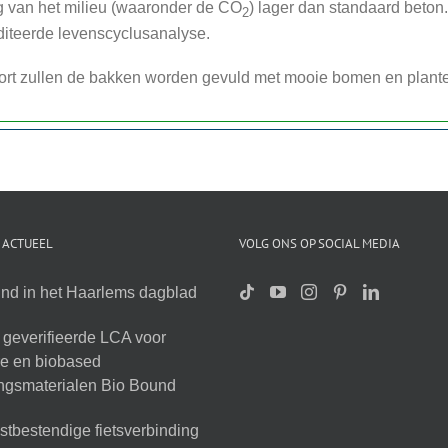
g van het milieu (waaronder de CO
) lager dan standaard beton
2
iteerde levenscyclusanalyse.
rt zullen de bakken worden gevuld met mooie bomen en plant
 ACTUEEL
VOLG ONS OP SOCIAL MEDIA
nd in het Haarlems dagblad
geverifieerde LCA voor
ire en biobased
ingsmaterialen Bio Bound
tbestendige fietsverbinding