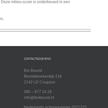
. Deze milieu-score is onderbouwd in een
en.
CONTACTGEGEVENS
Bio Bound
Bennebroekerdijk 218
2142 LD Cruquius
085 – 877 14 28
info@biobound.nl
Nederlands octrooinummer 2021223