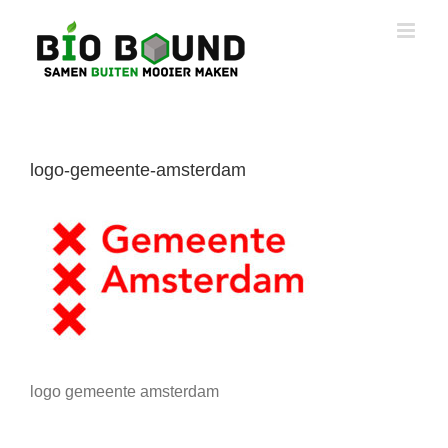
Ga
naar
inhoud
logo-gemeente-amsterdam
logo gemeente amsterdam