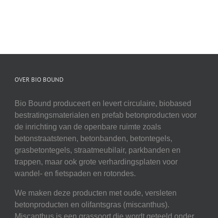
OVER BIO BOUND
Bio Bound produceert en levert circulaire, biobased
bestratingsmaterialen en prefab betonproducten voor
de inrichting van de openbare ruimte zoals
betonstraatstenen, betonbanden, betontegels,
grasbetontegels, straatmeubilair, parkbanden en
trappen, maar ook grote verhardingsplaten voor
wandel- en fietspaden en rotondes.
We maken deze producten met oude, versleten
betonproducten en olifantsgras (miscanthus).
Miscanthus is een grassoort die wordt geteeld onder