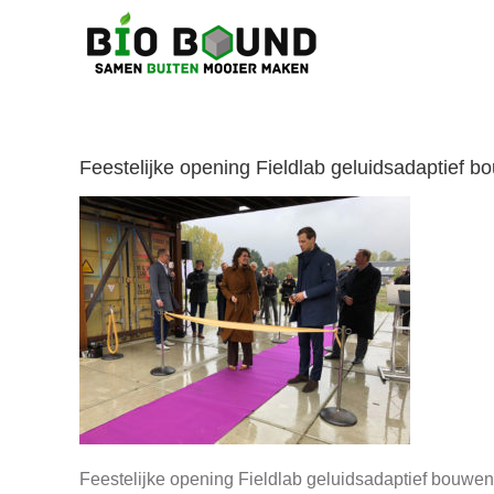
Ga
naar
inhoud
Feestelijke opening Fieldlab geluidsadaptief
Feestelijke opening Fieldlab geluidsadaptief bouwe