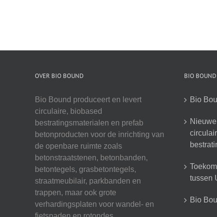
OVER BIO BOUND
BIO BOUND
Bio Bound produceert en levert
Bio Bou
circulaire, biobased
Nieuwe 
bestratingsmaterialen en prefab
circula
betonproducten voor de inrichting van
bestrat
de openbare ruimte zoals
betonstraatstenen, betonbanden,
Toekoms
betontegels, grasbetontegels,
tussen U
straatmeubilair, parkbanden en
trappen, maar ook grote
Bio Boun
verhardingsplaten voor wandel- en
fietspaden en rotondes.