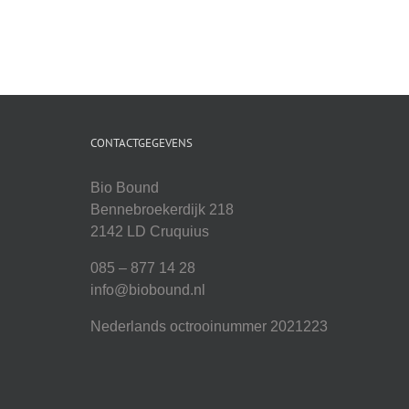
CONTACTGEGEVENS
Bio Bound
Bennebroekerdijk 218
2142 LD Cruquius
085 – 877 14 28
info@biobound.nl
Nederlands octrooinummer 2021223