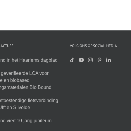
 ACTUEEL
VOLG ONS OP SOCIAL MEDIA
nd in het Haarlems dagblad
geverifieerde LCA voor
ire en biobased
ingsmaterialen Bio Bound
tbestendige fietsverbinding
lft en Silvolde
d viert 10-jarig jubileum