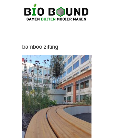
Ga
naar
inhoud
bamboo zitting