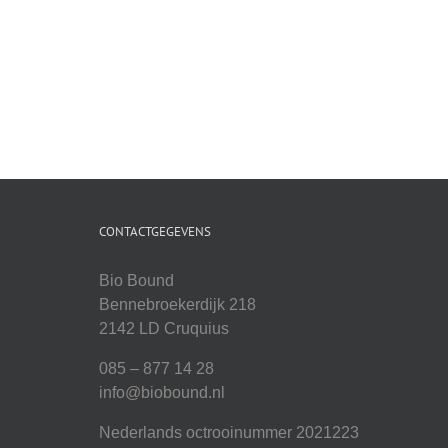
CONTACTGEGEVENS
Bio Bound
Bennebroekerdijk 218
2142 LD Cruquius
085 – 877 14 28
info@biobound.nl
Nederlands octrooinummer 2021223