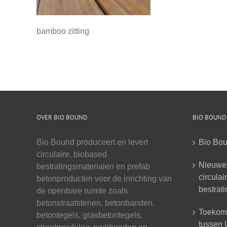
bamboo zitting
OVER BIO BOUND
BIO BOUND
Bio Bound produceert en levert
Bio Bou
circulaire, biobased
Nieuwe 
bestratingsmaterialen en prefab
circula
betonproducten voor de inrichting van
bestrat
de openbare ruimte zoals
betonstraatstenen, betonbanden,
Toekoms
betontegels, grasbetontegels,
tussen U