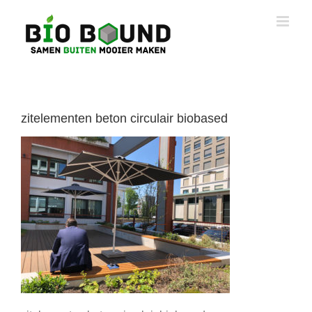
Ga
naar
inhoud
zitelementen beton circulair biobased