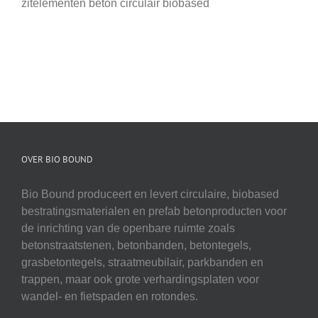
zitelementen beton circulair biobased
OVER BIO BOUND
Bio Bound produceert en levert circulaire, biobased
bestratingsmaterialen en prefab betonproducten voor
de inrichting van de openbare ruimte zoals
betonstraatstenen, betonbanden, betontegels,
grasbetontegels, straatmeubilair, parkbanden en
trappen, maar ook grote verhardingsplaten voor
wandel- en fietspaden en rotondes.